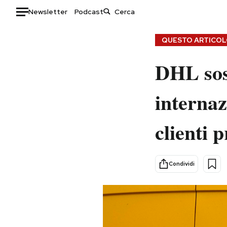
Newsletter
Podcast
Auto
QUESTO ARTICOLO
HOME
DHL sos
Italia
Moda
internaz
Mondo
Libri
Politica
Consumismi
clienti p
Tecnologia
Storie/Idee
Internet
Ok Boomer!
Scienza
Media
Condividi
Cultura
Europa
Economia
Altrecose
Sport
Mondiali calcio 2026