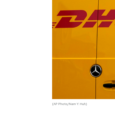
PODCAST
NEWSLETTER
I MIEI PREFERITI
SHOP
CALENDARIO
AREA PERSONALE
(AP Photo/Nam Y. Huh)
Area Personale
Newsletter