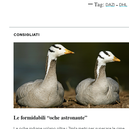
Tag:
-
DAZI
DHL
CONSIGLIATI
Le formidabili “oche astronaute”
Le oche indiane volano oltre i 7mila metri per superare le cime