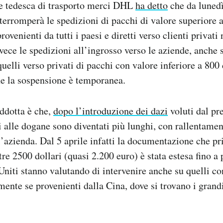
e tedesca di trasporto merci DHL
ha detto
che da lunedì 
erromperà le spedizioni di pacchi di valore superiore a
rovenienti da tutti i paesi e diretti verso clienti privati 
ece le spedizioni all’ingrosso verso le aziende, anche 
 quelli verso privati di pacchi con valore inferiore a 800
he la sospensione è temporanea.
ddotta è che,
dopo l’introduzione dei dazi
voluti dal pr
i alle dogane sono diventati più lunghi, con rallentamen
 l’azienda. Dal 5 aprile infatti la documentazione che pr
tre 2500 dollari (quasi 2.200 euro) è stata estesa fino a
i Uniti stanno valutando di intervenire anche su quelli c
lmente se provenienti dalla Cina, dove si trovano i gra