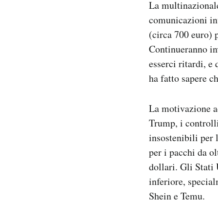
La multinazional
Notifiche mobile
comunicazioni int
Regala il Post
(circa 700 euro) p
Hai bisogno di aiuto?
Esci
Continueranno inv
esserci ritardi, e
ha fatto sapere c
La motivazione a
Trump, i controll
insostenibili per
per i pacchi da ol
dollari. Gli Stat
inferiore, specia
Shein e Temu.