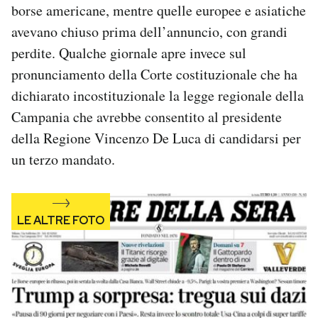
borse americane, mentre quelle europee e asiatiche
Notifiche mobile
avevano chiuso prima dell’annuncio, con grandi
Regala il Post
Hai bisogno di aiuto?
perdite. Qualche giornale apre invece sul
Esci
pronunciamento della Corte costituzionale che ha
dichiarato incostituzionale la legge regionale della
Campania che avrebbe consentito al presidente
della Regione Vincenzo De Luca di candidarsi per
un terzo mandato.