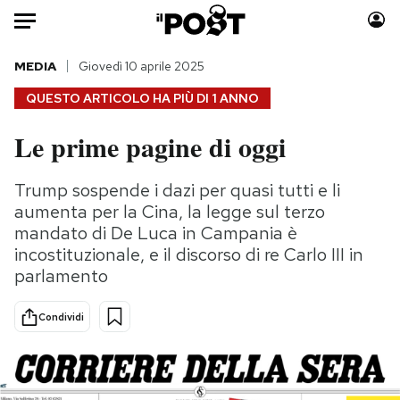
Auto
MEDIA
Giovedì 10 aprile 2025
QUESTO ARTICOLO HA PIÙ DI
1 ANNO
HOME
Le prime pagine di oggi
Italia
Moda
Mondo
Libri
Trump sospende i dazi per quasi tutti e li
Politica
Consumismi
aumenta per la Cina, la legge sul terzo
Tecnologia
Storie/Idee
mandato di De Luca in Campania è
incostituzionale, e il discorso di re Carlo III in
Internet
Ok Boomer!
parlamento
Scienza
Media
Cultura
Europa
Condividi
Economia
Altrecose
Sport
Mondiali calcio 2026