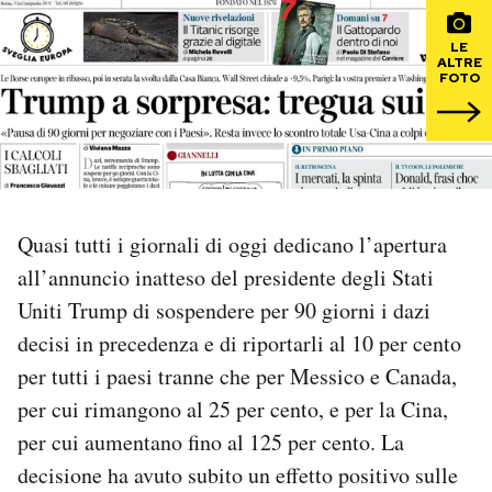
PODCAST
LE
ALTRE
FOTO
NEWSLETTER
I MIEI PREFERITI
Quasi tutti i giornali di oggi dedicano l’apertura
SHOP
all’annuncio inatteso del presidente degli Stati
Uniti Trump di sospendere per 90 giorni i dazi
CALENDARIO
decisi in precedenza e di riportarli al 10 per cento
per tutti i paesi tranne che per Messico e Canada,
AREA PERSONALE
per cui rimangono al 25 per cento, e per la Cina,
per cui aumentano fino al 125 per cento. La
Area Personale
decisione ha avuto subito un effetto positivo sulle
Newsletter