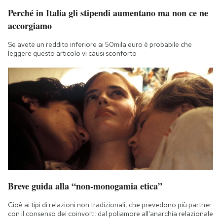
Notifiche mobile
Perché in Italia gli stipendi aumentano ma non ce ne
Regala il Post
accorgiamo
Hai bisogno di aiuto?
Se avete un reddito inferiore ai 50mila euro è probabile che
Esci
leggere questo articolo vi causi sconforto
Breve guida alla “non-monogamia etica”
Cioè ai tipi di relazioni non tradizionali, che prevedono più partner
con il consenso dei coinvolti: dal poliamore all'anarchia relazionale