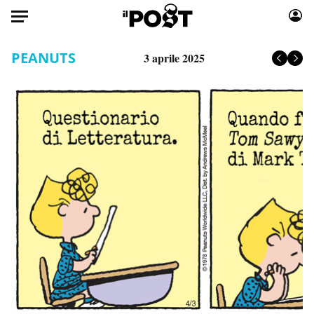
Auto
PEANUTS
3 aprile 2025
HOME
Italia
Moda
Mondo
Libri
Politica
Consumismi
Tecnologia
Storie/Idee
Internet
Ok Boomer!
Scienza
Media
Cultura
Europa
Economia
Altrecose
Sport
Mondiali calcio 2026