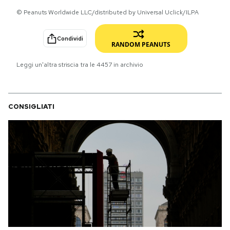
© Peanuts Worldwide LLC/distributed by Universal Uclick/ILPA
PODCAST
Condividi
RANDOM PEANUTS
NEWSLETTER
Leggi un'altra striscia tra le
4457
in archivio
I MIEI PREFERITI
CONSIGLIATI
SHOP
CALENDARIO
AREA PERSONALE
Area Personale
Newsletter