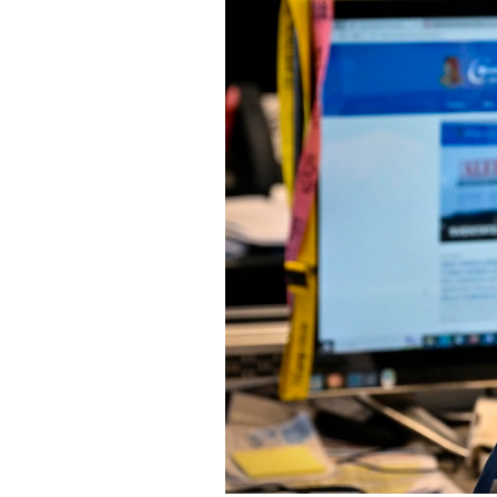
PODCAST
NEWSLETTER
I MIEI PREFERITI
SHOP
CALENDARIO
AREA PERSONALE
Area Personale
Newsletter