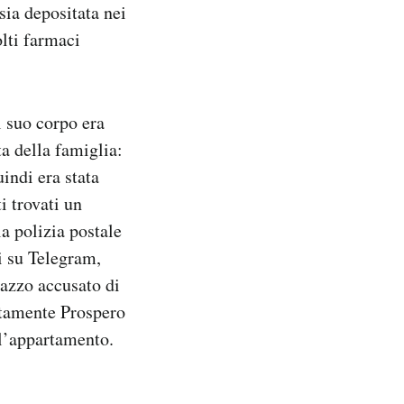
sia depositata nei
lti farmaci
l suo corpo era
ta della famiglia:
uindi era stata
i trovati un
la polizia postale
ti su Telegram,
gazzo accusato di
ttamente Prospero
 l’appartamento.