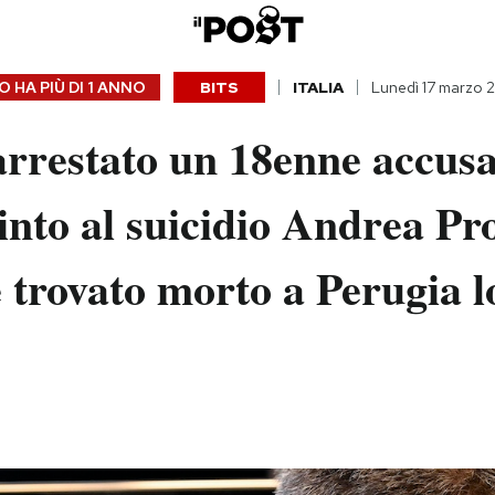
 HA PIÙ DI
1 ANNO
BITS
ITALIA
Lunedì 17 marzo 
arrestato un 18enne accusa
into al suicidio Andrea Pr
 trovato morto a Perugia l