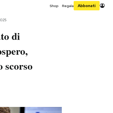
Abbonati
Shop
Regala
2025
to di
ospero,
o scorso