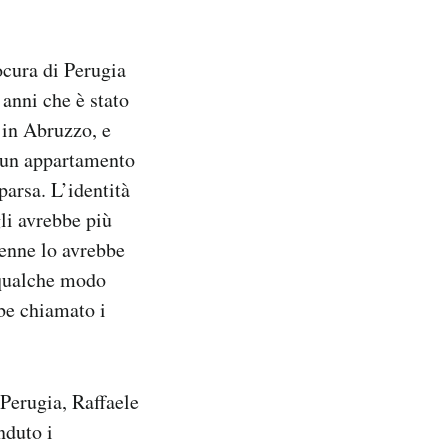
ocura di Perugia
 anni che è stato
 in Abruzzo, e
n un appartamento
parsa. L’identità
li avrebbe più
8enne lo avrebbe
 qualche modo
bbe chiamato i
 Perugia, Raffaele
nduto i