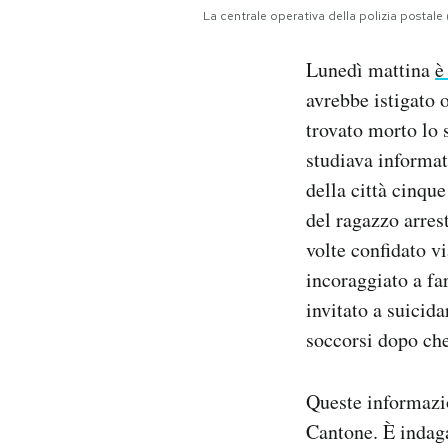
Notifiche mobile
La centrale operativa della polizia post
Regala il Post
Lunedì mattina
è
Hai bisogno di aiuto?
Esci
avrebbe istigato 
trovato morto lo 
studiava informat
della città cinqu
del ragazzo arres
volte confidato vi
incoraggiato a fa
invitato a suicid
soccorsi dopo che 
Queste informazio
Cantone. È indaga