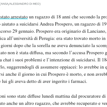
ale (ANSA/ALESSANDRO DI MEO)
 stato arrestato
un ragazzo di 18 anni che secondo la pr
o aiutato a suicidarsi Andrea Prospero, un ragazzo di 19
scorso 29 gennaio. Prospero era originario di Lanciano,
ica all’università di Perugia: era stato trovato morto i
e giorni dopo che la sorella ne aveva denunciato la scom
tato non è stata diffusa, ma secondo l’accusa Prospero g
a chat i suoi problemi e l’intenzione di suicidarsi. Il 1
rlo, suggerendogli di assumere oppiacei: lo avrebbe in
arsi anche il giorno in cui Prospero è morto, e non avre
lui gli aveva detto di aver ingerito i farmaci.
ni sono state diffuse lunedì mattina dal procuratore di
to anche un altro ragazzo, che avrebbe recuperato e ve