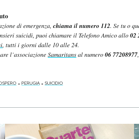
uto
chiama il numero 112
uazione di emergenza,
. Se tu o q
02 
nsieri suicidi, puoi chiamare il Telefono Amico allo
i
, tutti i giorni dalle 10 alle 24.
06 77208977
are l’associazione
Samaritans
al numero
-
-
OSPERO
PERUGIA
SUICIDIO