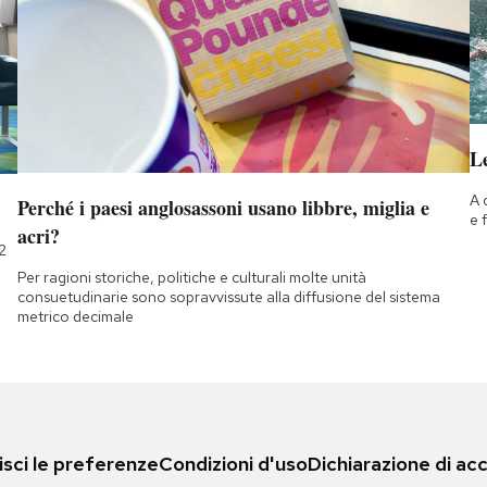
Le
A 
Perché i paesi anglosassoni usano libbre, miglia e
e 
acri?
2
Per ragioni storiche, politiche e culturali molte unità
consuetudinarie sono sopravvissute alla diffusione del sistema
metrico decimale
sci le preferenze
Condizioni d'uso
Dichiarazione di acc