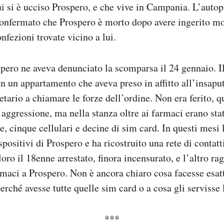
i si è ucciso Prospero, e che vive in Campania. L’autop
confermato che Prospero è morto dopo avere ingerito mo
nfezioni trovate vicino a lui.
spero ne aveva denunciato la scomparsa il 24 gennaio. I
 in un appartamento che aveva preso in affitto all’insapu
ietario a chiamare le forze dell’ordine. Non era ferito, q
’aggressione, ma nella stanza oltre ai farmaci erano stat
, cinque cellulari e decine di sim card. In questi mesi 
positivi di Prospero e ha ricostruito una rete di contat
oro il 18enne arrestato, finora incensurato, e l’altro ra
rmaci a Prospero. Non è ancora chiaro cosa facesse esa
erché avesse tutte quelle sim card o a cosa gli servisse
***