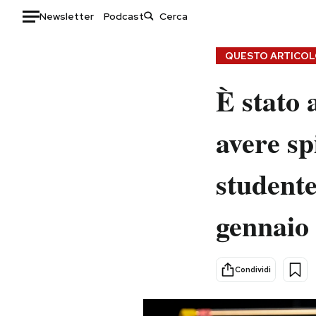
Newsletter
Podcast
Auto
QUESTO ARTICOLO
HOME
È stato 
Italia
Moda
avere sp
Mondo
Libri
Politica
Consumismi
studente
Tecnologia
Storie/Idee
Internet
Ok Boomer!
gennaio
Scienza
Media
Cultura
Europa
Economia
Altrecose
Condividi
Sport
Mondiali calcio 2026