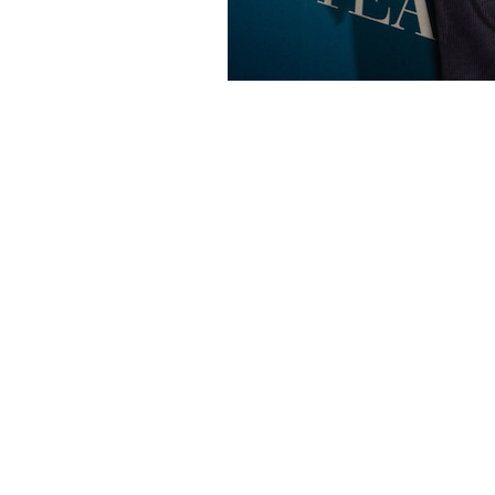
Notifiche mobile
Regala il Post
Hai bisogno di aiuto?
Esci