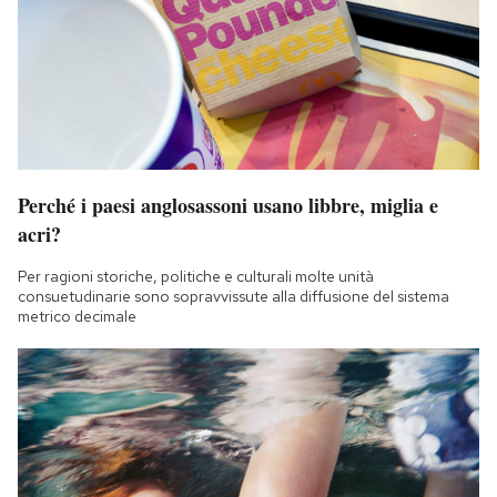
Notifiche mobile
Regala il Post
Hai bisogno di aiuto?
Esci
Perché i paesi anglosassoni usano libbre, miglia e
acri?
Per ragioni storiche, politiche e culturali molte unità
consuetudinarie sono sopravvissute alla diffusione del sistema
metrico decimale