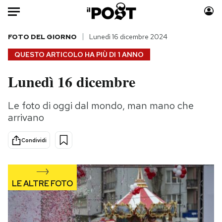
Auto
FOTO DEL GIORNO
Lunedì 16 dicembre 2024
QUESTO ARTICOLO HA PIÙ DI
1 ANNO
HOME
Lunedì 16 dicembre
Italia
Moda
Mondo
Libri
Le foto di oggi dal mondo, man mano che
Politica
Consumismi
arrivano
Tecnologia
Storie/Idee
Internet
Ok Boomer!
Condividi
Scienza
Media
Cultura
Europa
Economia
Altrecose
Sport
Mondiali calcio 2026