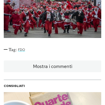
PODCAST
NEWSLETTER
I MIEI PREFERITI
Tag:
FDO
SHOP
Mostra i commenti
CALENDARIO
CONSIGLIATI
AREA PERSONALE
Area Personale
Newsletter