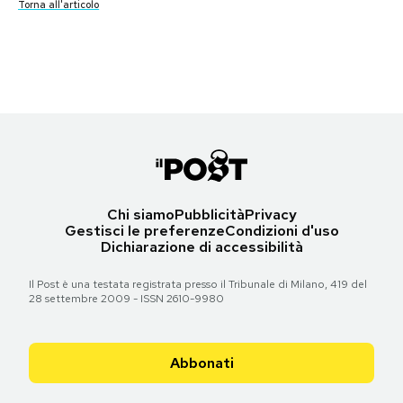
Torna all'articolo
Torna all'articolo
Torna all'articolo
Torna all'articolo
Torna all'articolo
Notifiche mobile
Torna all'articolo
Torna all'articolo
Torna all'articolo
Torna all'articolo
Torna all'articolo
Torna all'articolo
Torna all'articolo
Torna all'articolo
Torna all'articolo
Torna all'articolo
Torna all'articolo
Torna all'articolo
Torna all'articolo
Torna all'articolo
Torna all'articolo
Torna all'articolo
Regala il Post
Torna all'articolo
Torna all'articolo
Hai bisogno di aiuto?
Torna all'articolo
Esci
Chi siamo
Pubblicità
Privacy
Gestisci le preferenze
Condizioni d'uso
Dichiarazione di accessibilità
Il Post è una testata registrata presso il Tribunale di Milano, 419 del
28 settembre 2009 - ISSN 2610-9980
Abbonati