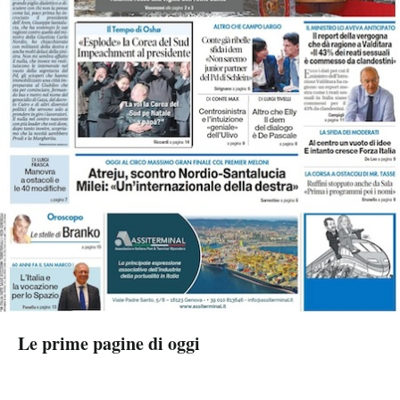
PODCAST
NEWSLETTER
I MIEI PREFERITI
SHOP
CALENDARIO
Le prime pagine di oggi
Le prime pagine di oggi
Le prime pagine di oggi
Le prime pagine di oggi
AREA PERSONALE
Le prime pagine di oggi
Le prime pagine di oggi
Le prime pagine di oggi
Le prime pagine di oggi
Le prime pagine di oggi
Le prime pagine di oggi
Le prime pagine di oggi
Le prime pagine di oggi
Le prime pagine di oggi
Le prime pagine di oggi
Le prime pagine di oggi
Le prime pagine di oggi
Le prime pagine di oggi
Le prime pagine di oggi
Le prime pagine di oggi
Le prime pagine di oggi
Le prime pagine di oggi
Le prime pagine di oggi
Torna all'articolo
Le prime pagine di oggi
Le prime pagine di oggi
Le prime pagine di oggi
Area Personale
Torna all'articolo
Le prime pagine di oggi
Torna all'articolo
Le prime pagine di oggi
Newsletter
Le prime pagine di oggi
Torna all'articolo