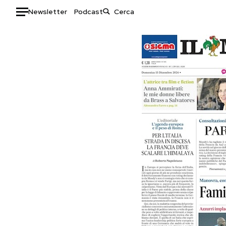
Newsletter
Podcast
Auto
HOME
Italia
Moda
Mondo
Libri
Politica
Consumismi
Tecnologia
Storie/Idee
Internet
Ok Boomer!
Scienza
Media
Cultura
Europa
Economia
Altrecose
Sport
Mondiali calcio 2026