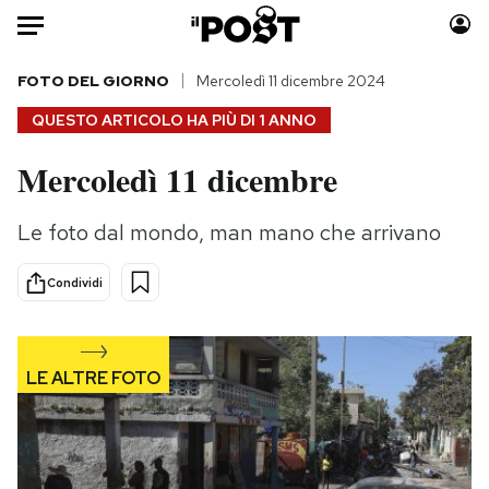
Auto
FOTO DEL GIORNO
Mercoledì 11 dicembre 2024
QUESTO ARTICOLO HA PIÙ DI
1 ANNO
HOME
Mercoledì 11 dicembre
Italia
Moda
Mondo
Libri
Le foto dal mondo, man mano che arrivano
Politica
Consumismi
Tecnologia
Storie/Idee
Condividi
Internet
Ok Boomer!
Scienza
Media
Cultura
Europa
Economia
Altrecose
Sport
Mondiali calcio 2026