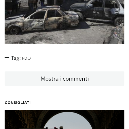
PODCAST
NEWSLETTER
I MIEI PREFERITI
Tag:
FDO
SHOP
Mostra i commenti
CALENDARIO
CONSIGLIATI
AREA PERSONALE
Area Personale
Newsletter