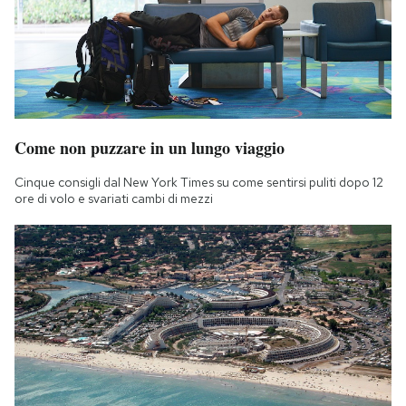
Notifiche mobile
Regala il Post
Hai bisogno di aiuto?
Esci
Come non puzzare in un lungo viaggio
Cinque consigli dal New York Times su come sentirsi puliti dopo 12
ore di volo e svariati cambi di mezzi