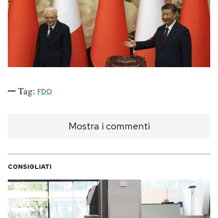
PODCAST
NEWSLETTER
I MIEI PREFERITI
Tag:
FDO
SHOP
Mostra i commenti
CALENDARIO
CONSIGLIATI
AREA PERSONALE
Area Personale
Newsletter