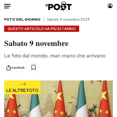
Auto
FOTO DEL GIORNO
Sabato 9 novembre 2024
QUESTO ARTICOLO HA PIÙ DI
1 ANNO
HOME
Sabato 9 novembre
Italia
Moda
Mondo
Libri
Le foto dal mondo, man mano che arrivano
Politica
Consumismi
Tecnologia
Storie/Idee
Condividi
Internet
Ok Boomer!
Scienza
Media
Cultura
Europa
Economia
Altrecose
Sport
Mondiali calcio 2026