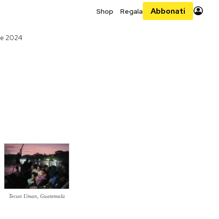
Abbonati
Shop
Regala
re 2024
Tecun Uman, Guatemala