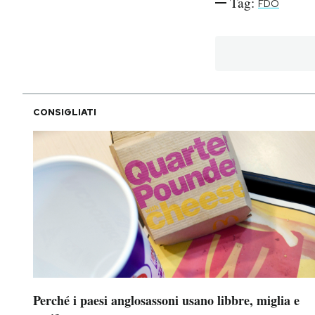
Tag:
FDO
PODCAST
NEWSLETTER
CONSIGLIATI
I MIEI PREFERITI
SHOP
CALENDARIO
AREA PERSONALE
Area Personale
Perché i paesi anglosassoni usano libbre, miglia e
Newsletter