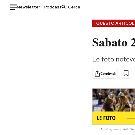
Newsletter
Podcast
Auto
QUESTO ARTICOLO
Sabato 2
HOME
Italia
Moda
Le foto notevo
Mondo
Libri
Politica
Consumismi
Condividi
Tecnologia
Storie/Idee
Internet
Ok Boomer!
Scienza
Media
Cultura
Europa
Economia
Altrecose
Sport
Mondiali calcio 2026
Houston, Texas, Stati Uni