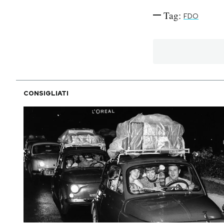
Tag:
FDO
PODCAST
NEWSLETTER
I MIEI PREFERITI
CONSIGLIATI
SHOP
CALENDARIO
AREA PERSONALE
Area Personale
Newsletter