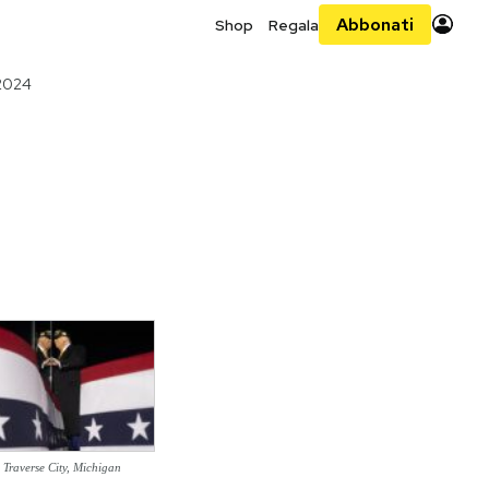
Abbonati
Shop
Regala
 2024
Traverse City, Michigan