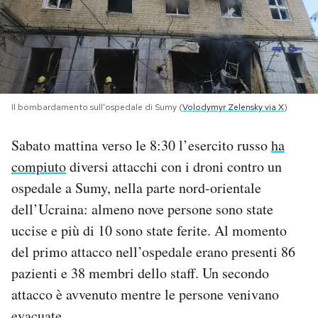
PODCAST
NEWSLETTER
Il bombardamento sull'ospedale di Sumy (
Volodymyr Zelensky via X
)
I MIEI PREFERITI
Sabato mattina verso le 8:30 l’esercito russo
ha
compiuto
diversi attacchi con i droni contro un
SHOP
ospedale a Sumy, nella parte nord-orientale
dell’Ucraina: almeno nove persone sono state
CALENDARIO
uccise e più di 10 sono state ferite. Al momento
del primo attacco nell’ospedale erano presenti 86
AREA PERSONALE
pazienti e 38 membri dello staff. Un secondo
attacco è avvenuto mentre le persone venivano
Area Personale
Newsletter
evacuate.