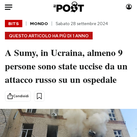
Auto
BITS
MONDO
Sabato 28 settembre 2024
QUESTO ARTICOLO HA PIÙ DI
1 ANNO
HOME
A Sumy, in Ucraina, almeno 9
Italia
Moda
Mondo
Libri
persone sono state uccise da un
Politica
Consumismi
attacco russo su un ospedale
Tecnologia
Storie/Idee
Internet
Ok Boomer!
Scienza
Media
Condividi
Cultura
Europa
Economia
Altrecose
Sport
Mondiali calcio 2026