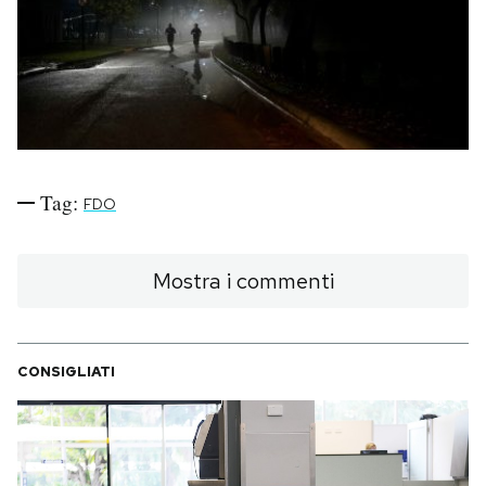
PODCAST
NEWSLETTER
I MIEI PREFERITI
Tag:
FDO
SHOP
Mostra i commenti
CALENDARIO
CONSIGLIATI
AREA PERSONALE
Area Personale
Newsletter