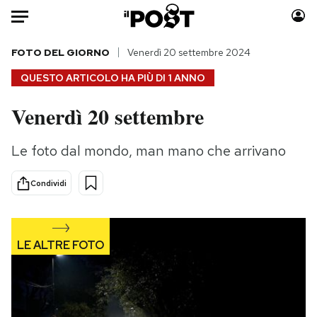
Auto
FOTO DEL GIORNO
Venerdì 20 settembre 2024
QUESTO ARTICOLO HA PIÙ DI
1 ANNO
HOME
Venerdì 20 settembre
Italia
Moda
Mondo
Libri
Le foto dal mondo, man mano che arrivano
Politica
Consumismi
Tecnologia
Storie/Idee
Condividi
Internet
Ok Boomer!
Scienza
Media
Cultura
Europa
Economia
Altrecose
Sport
Mondiali calcio 2026