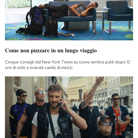
Notifiche mobile
Regala il Post
Hai bisogno di aiuto?
Esci
Come non puzzare in un lungo viaggio
Cinque consigli dal New York Times su come sentirsi puliti dopo 12
ore di volo e svariati cambi di mezzi