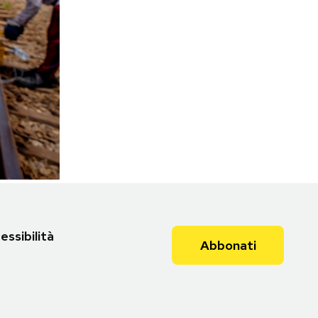
essibilità
Abbonati