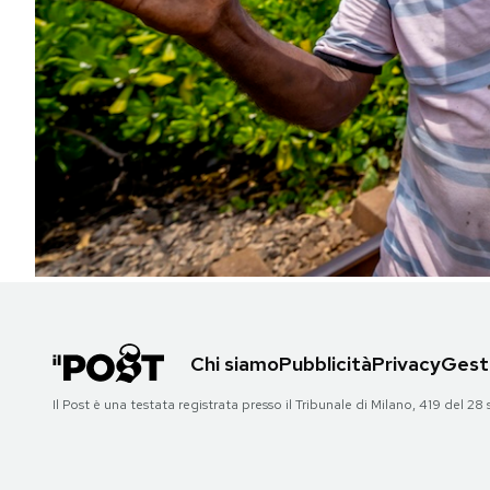
PODCAST
NEWSLETTER
I MIEI PREFERITI
SHOP
CALENDARIO
Chi siamo
Pubblicità
Privacy
Gesti
AREA PERSONALE
Il Post è una testata registrata presso il Tribunale di Milano, 419 del
Area Personale
Newsletter