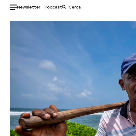
Newsletter
Podcast
Auto
HOME
Italia
Moda
Mondo
Libri
Politica
Consumismi
Tecnologia
Storie/Idee
Internet
Ok Boomer!
Scienza
Media
Cultura
Europa
Economia
Altrecose
Sport
Mondiali calcio 2026