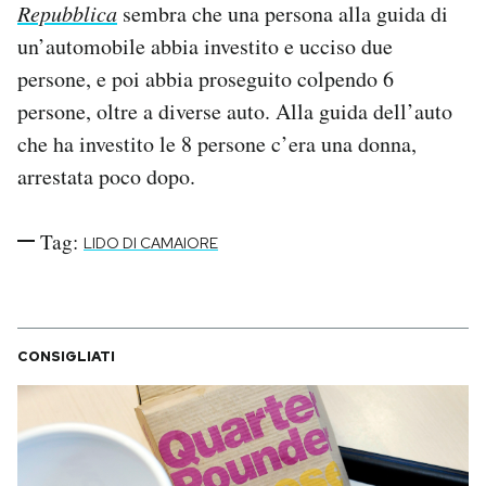
Repubblica
sembra che una persona alla guida di
Notifiche mobile
un’automobile abbia investito e ucciso due
Regala il Post
Hai bisogno di aiuto?
persone, e poi abbia proseguito colpendo 6
Esci
persone, oltre a diverse auto. Alla guida dell’auto
che ha investito le 8 persone c’era una donna,
arrestata poco dopo.
Tag:
LIDO DI CAMAIORE
CONSIGLIATI