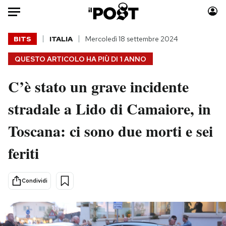
Auto
BITS
ITALIA
Mercoledì 18 settembre 2024
QUESTO ARTICOLO HA PIÙ DI
1 ANNO
HOME
C’è stato un grave incidente
Italia
Moda
Mondo
Libri
stradale a Lido di Camaiore, in
Politica
Consumismi
Toscana: ci sono due morti e sei
Tecnologia
Storie/Idee
Internet
Ok Boomer!
feriti
Scienza
Media
Cultura
Europa
Condividi
Economia
Altrecose
Sport
Mondiali calcio 2026