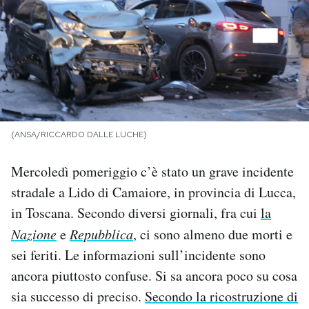
PODCAST
NEWSLETTER
I MIEI PREFERITI
(ANSA/RICCARDO DALLE LUCHE)
SHOP
Mercoledì pomeriggio c’è stato un grave incidente
stradale a Lido di Camaiore, in provincia di Lucca,
CALENDARIO
in Toscana. Secondo diversi giornali, fra cui
la
Nazione
e
Repubblica
, ci sono almeno due morti e
sei feriti. Le informazioni sull’incidente sono
AREA PERSONALE
ancora piuttosto confuse. Si sa ancora poco su cosa
Area Personale
sia successo di preciso.
Secondo la ricostruzione di
Newsletter