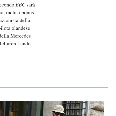
econdo
BBC
sarà
no, inclusi bonus.
zionista della
pilota olandese
 della Mercedes
a McLaren Lando