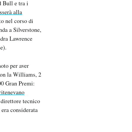
Bull e tra i
sserà alla
o nel corso di
nda a Silverstone,
uadra Lawrence
e).
oto per aver
 con la Williams, 2
200 Gran Premi:
ritenevano
 direttore tecnico
 era considerata