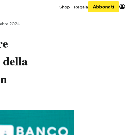
Abbonati
Shop
Regala
embre 2024
re
 della
in