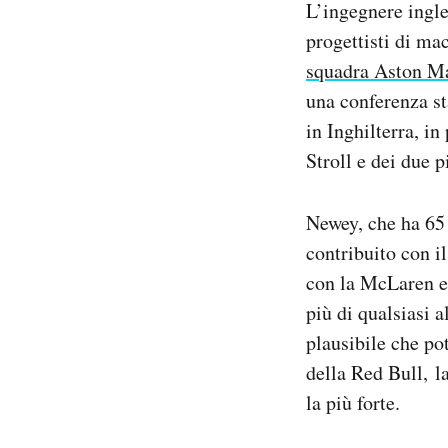
L’ingegnere ingle
Notifiche mobile
progettisti di ma
Regala il Post
squadra Aston Ma
Hai bisogno di aiuto?
Esci
una conferenza st
in Inghilterra, i
Stroll e dei due 
Newey, che ha 65 
contribuito con il
con la McLaren e 
più di qualsiasi 
plausibile che pot
della Red Bull, l
la più forte.