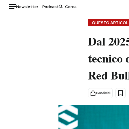
Newsletter
Podcast
Auto
QUESTO ARTICOLO
HOME
Dal 2025
Italia
Moda
tecnico 
Mondo
Libri
Politica
Consumismi
Red Bull
Tecnologia
Storie/Idee
Internet
Ok Boomer!
Scienza
Media
Condividi
Cultura
Europa
Economia
Altrecose
Sport
Mondiali calcio 2026