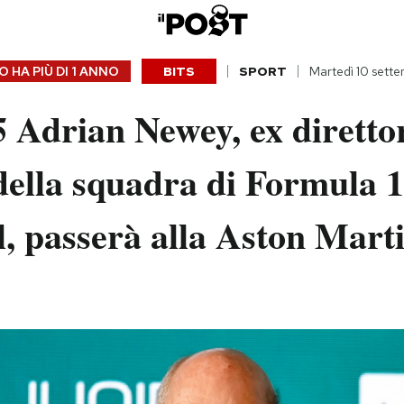
 HA PIÙ DI
1 ANNO
BITS
SPORT
Martedì 10 sett
 Adrian Newey, ex diretto
della squadra di Formula 1
, passerà alla Aston Mart