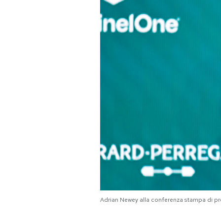
PODCAST
NEWSLETTER
I MIEI PREFERITI
SHOP
CALENDARIO
AREA PERSONALE
Adrian Newey alla conferenza stampa di pre
Area Personale
Newsletter