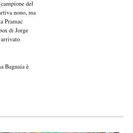
 (campione del
artiva nono, ma
ima Pramac
 box di Jorge
 arrivato
ma Bagnaia è