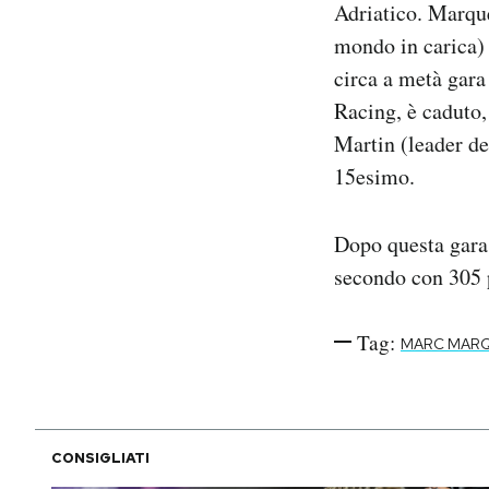
Adriatico. Marqu
Notifiche mobile
mondo in carica) 
Regala il Post
circa a metà gara
Hai bisogno di aiuto?
Esci
Racing, è caduto, 
Martin (leader de
15esimo.
Dopo questa gara,
secondo con 305 
Tag:
MARC MAR
CONSIGLIATI