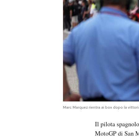
PODCAST
NEWSLETTER
I MIEI PREFERITI
SHOP
CALENDARIO
Marc Marquez rientra ai box dopo la vitto
AREA PERSONALE
Il pilota spagno
Area Personale
MotoGP di San Ma
Newsletter