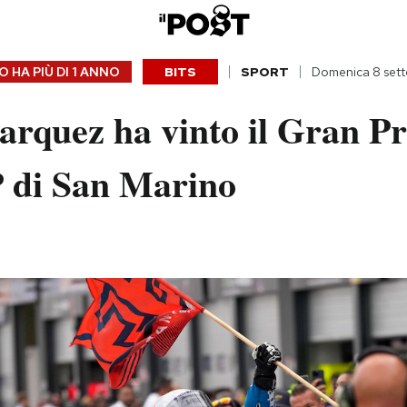
 HA PIÙ DI
1 ANNO
BITS
SPORT
Domenica 8 set
rquez ha vinto il Gran Pr
di San Marino