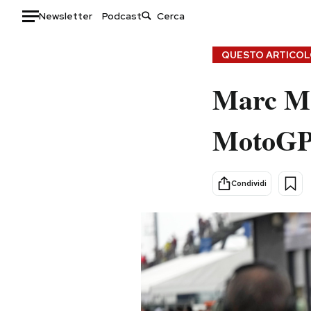
Newsletter
Podcast
Auto
QUESTO ARTICOLO
HOME
Marc Ma
Italia
Moda
MotoGP 
Mondo
Libri
Politica
Consumismi
Tecnologia
Storie/Idee
Condividi
Internet
Ok Boomer!
Scienza
Media
Cultura
Europa
Economia
Altrecose
Sport
Mondiali calcio 2026