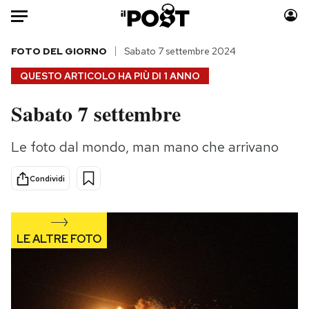
Auto
FOTO DEL GIORNO
Sabato 7 settembre 2024
QUESTO ARTICOLO HA PIÙ DI
1 ANNO
HOME
Sabato 7 settembre
Italia
Moda
Mondo
Libri
Le foto dal mondo, man mano che arrivano
Politica
Consumismi
Tecnologia
Storie/Idee
Condividi
Internet
Ok Boomer!
Scienza
Media
Cultura
Europa
Economia
Altrecose
Sport
Mondiali calcio 2026