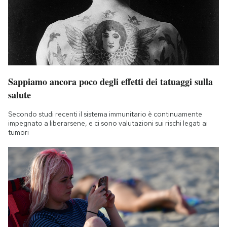
Notifiche mobile
Regala il Post
Hai bisogno di aiuto?
Esci
Sappiamo ancora poco degli effetti dei tatuaggi sulla
salute
Secondo studi recenti il sistema immunitario è continuamente
impegnato a liberarsene, e ci sono valutazioni sui rischi legati ai
tumori