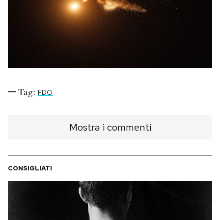
PODCAST
NEWSLETTER
I MIEI PREFERITI
Tag:
FDO
SHOP
Mostra i commenti
CALENDARIO
CONSIGLIATI
AREA PERSONALE
Area Personale
Newsletter