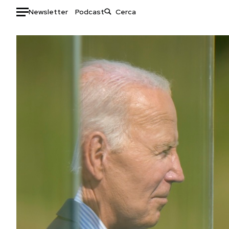
Newsletter
Podcast
Auto
HOME
Italia
Moda
Mondo
Libri
Politica
Consumismi
Tecnologia
Storie/Idee
Internet
Ok Boomer!
Scienza
Media
Cultura
Europa
Economia
Altrecose
Sport
Mondiali calcio 2026