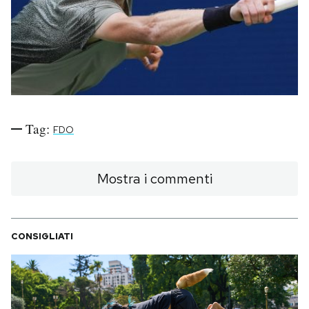
PODCAST
NEWSLETTER
I MIEI PREFERITI
Tag:
FDO
SHOP
Mostra i commenti
CALENDARIO
CONSIGLIATI
AREA PERSONALE
Area Personale
Newsletter