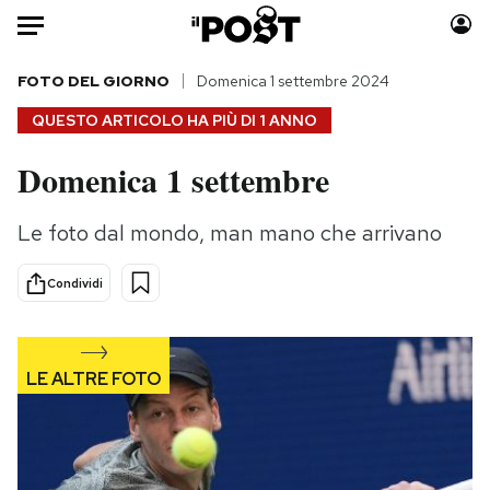
Auto
FOTO DEL GIORNO
Domenica 1 settembre 2024
QUESTO ARTICOLO HA PIÙ DI
1 ANNO
HOME
Domenica 1 settembre
Italia
Moda
Mondo
Libri
Le foto dal mondo, man mano che arrivano
Politica
Consumismi
Tecnologia
Storie/Idee
Condividi
Internet
Ok Boomer!
Scienza
Media
Cultura
Europa
Economia
Altrecose
Sport
Mondiali calcio 2026