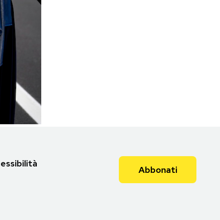
essibilità
Abbonati