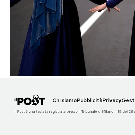
PODCAST
NEWSLETTER
I MIEI PREFERITI
SHOP
CALENDARIO
Chi siamo
Pubblicità
Privacy
Gesti
AREA PERSONALE
Il Post è una testata registrata presso il Tribunale di Milano, 419 del
Area Personale
Newsletter