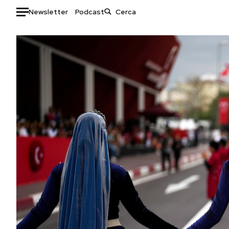
Newsletter
Podcast
Auto
HOME
Italia
Moda
Mondo
Libri
Politica
Consumismi
Tecnologia
Storie/Idee
Internet
Ok Boomer!
Scienza
Media
Cultura
Europa
Economia
Altrecose
Sport
Mondiali calcio 2026