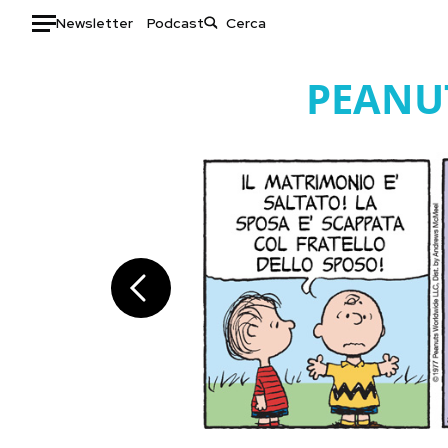
Newsletter
Podcast
Auto
PEANU
HOME
Italia
Moda
Mondo
Libri
Politica
Consumismi
Tecnologia
Storie/Idee
Internet
Ok Boomer!
Scienza
Media
Cultura
Europa
Economia
Altrecose
Sport
Mondiali calcio 2026