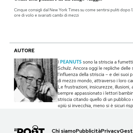
Notifiche mobile
Cinque consigli dal New York Times su come sentirsi puliti dopo 1
Regala il Post
ore di volo e svariati cambi di mezzi
Hai bisogno di aiuto?
Esci
AUTORE
PEANUTS
I
sono la striscia a fumett
Schulz. Ancora oggi le repliche delle s
l’influenza della striscia – e dei suo
di mezzo mondo, attraverso i loro carat
Le frustrazioni, insicurezze, illusion
sempre appassionato i lettori bambin
striscia citando quello di un pubblic
«più si invecchia, meno si è sicuri ri
Chi siamo
Pubblicità
Privacy
Gesti