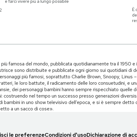
e farci vivere più a lungo possibile
È 
2
de
re
i più famosa del mondo, pubblicata quotidianamente tra il 1950 e 
trisce sono distribuite e pubblicate ogni giorno sui quotidiani di d
i personaggi più famosi, soprattutto Charlie Brown, Snoopy, Linus – 
teri, le loro battute, il radicamento delle loro consuetudini, e una 
i, ansie, dei personaggi bambini hanno sempre rispecchiato quelle d
i: costruendo nel tempo un successo presso generazioni diversiss
o di bambini in uno show televisivo dell’epoca, e si è sempre det
spetto a un sacco di cose».
sci le preferenze
Condizioni d'uso
Dichiarazione di acc