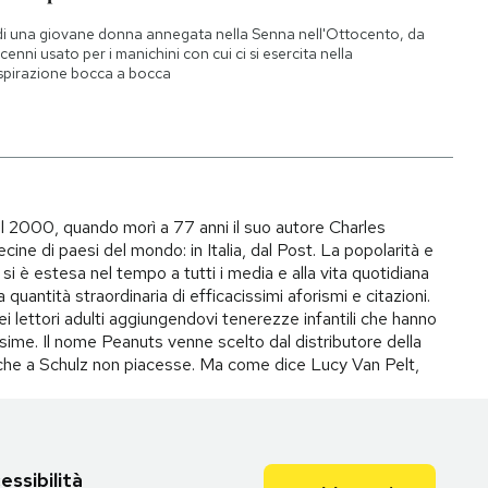
di una giovane donna annegata nella Senna nell'Ottocento, da
cenni usato per i manichini con cui ci si esercita nella
spirazione bocca a bocca
il 2000, quando morì a 77 anni il suo autore Charles
ecine di paesi del mondo: in Italia, dal Post. La popolarità e
si è estesa nel tempo a tutti i media e alla vita quotidiana
quantità straordinaria di efficacissimi aforismi e citazioni.
ei lettori adulti aggiungendovi tenerezze infantili che hanno
ime. Il nome Peanuts venne scelto dal distributore della
to che a Schulz non piacesse. Ma come dice Lucy Van Pelt,
essibilità