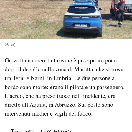
PODCAST
NEWSLETTER
(Ansa)
I MIEI PREFERITI
Giovedì un aereo da turismo è
precipitato
poco
dopo il decollo nella zona di Maratta, che si trova
SHOP
tra Terni e Narni, in Umbria. Le due persone a
bordo sono morte: erano il pilota e un passeggero.
CALENDARIO
L’aereo, che ha preso fuoco nell’incidente, era
diretto all’Aquila, in Abruzzo. Sul posto sono
AREA PERSONALE
intervenuti medici e vigili del fuoco.
Area Personale
Newsletter
Tag:
-
TERNI
ULTRALEGGERO