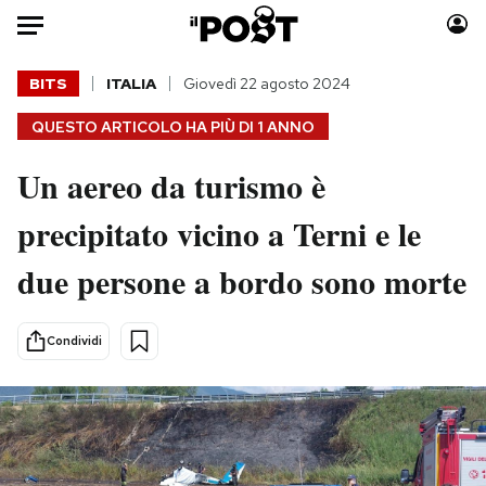
Auto
BITS
ITALIA
Giovedì 22 agosto 2024
QUESTO ARTICOLO HA PIÙ DI
1 ANNO
HOME
Un aereo da turismo è
Italia
Moda
Mondo
Libri
precipitato vicino a Terni e le
Politica
Consumismi
due persone a bordo sono morte
Tecnologia
Storie/Idee
Internet
Ok Boomer!
Scienza
Media
Condividi
Cultura
Europa
Economia
Altrecose
Sport
Mondiali calcio 2026