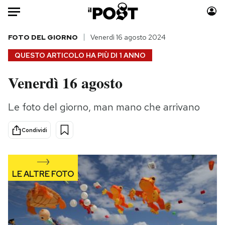
Auto
FOTO DEL GIORNO
Venerdì 16 agosto 2024
QUESTO ARTICOLO HA PIÙ DI
1 ANNO
HOME
Venerdì 16 agosto
Italia
Moda
Mondo
Libri
Le foto del giorno, man mano che arrivano
Politica
Consumismi
Tecnologia
Storie/Idee
Condividi
Internet
Ok Boomer!
Scienza
Media
Cultura
Europa
Economia
Altrecose
Sport
Mondiali calcio 2026