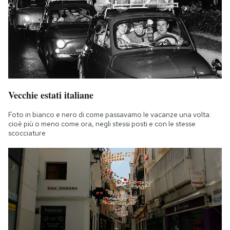
Notifiche mobile
Regala il Post
Hai bisogno di aiuto?
Esci
Vecchie estati italiane
Foto in bianco e nero di come passavamo le vacanze una volta:
cioè più o meno come ora, negli stessi posti e con le stesse
scocciature