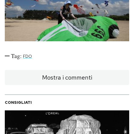
PODCAST
NEWSLETTER
I MIEI PREFERITI
Tag:
FDO
SHOP
Mostra i commenti
CALENDARIO
CONSIGLIATI
AREA PERSONALE
Area Personale
Newsletter