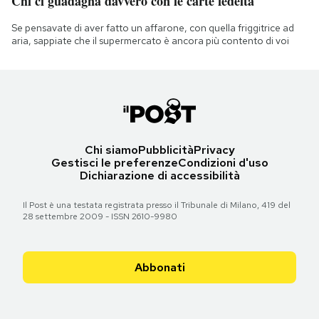
Chi ci guadagna davvero con le carte fedeltà
Se pensavate di aver fatto un affarone, con quella friggitrice ad
aria, sappiate che il supermercato è ancora più contento di voi
Chi siamo
Pubblicità
Privacy
Gestisci le preferenze
Condizioni d'uso
Dichiarazione di accessibilità
Il Post è una testata registrata presso il Tribunale di Milano, 419 del
28 settembre 2009 - ISSN 2610-9980
Abbonati