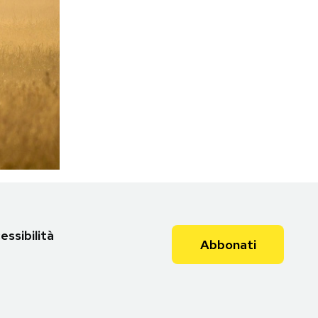
essibilità
Abbonati