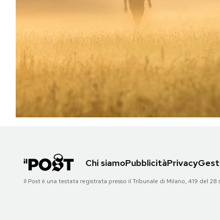
PODCAST
NEWSLETTER
I MIEI PREFERITI
SHOP
CALENDARIO
Chi siamo
Pubblicità
Privacy
Gesti
AREA PERSONALE
Il Post è una testata registrata presso il Tribunale di Milano, 419 del
Area Personale
Newsletter