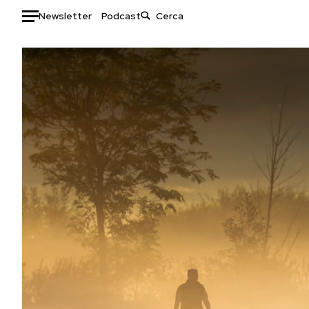
Newsletter
Podcast
Auto
HOME
Italia
Moda
Mondo
Libri
Politica
Consumismi
Tecnologia
Storie/Idee
Internet
Ok Boomer!
Scienza
Media
Cultura
Europa
Economia
Altrecose
Sport
Mondiali calcio 2026