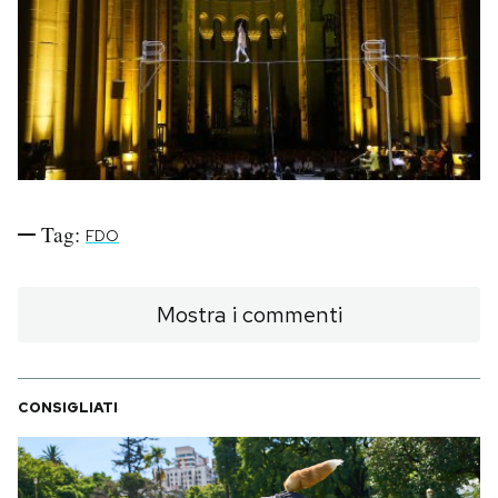
PODCAST
NEWSLETTER
I MIEI PREFERITI
Tag:
FDO
SHOP
Mostra i commenti
CALENDARIO
CONSIGLIATI
AREA PERSONALE
Area Personale
Newsletter