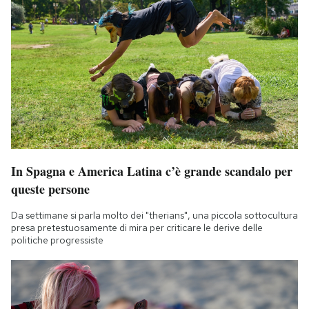
Notifiche mobile
Regala il Post
Hai bisogno di aiuto?
Esci
In Spagna e America Latina c’è grande scandalo per
queste persone
Da settimane si parla molto dei "therians", una piccola sottocultura
presa pretestuosamente di mira per criticare le derive delle
politiche progressiste