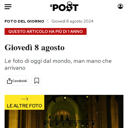
Auto
FOTO DEL GIORNO
Giovedì 8 agosto 2024
QUESTO ARTICOLO HA PIÙ DI
1 ANNO
HOME
Giovedì 8 agosto
Italia
Moda
Mondo
Libri
Le foto di oggi dal mondo, man mano che
Politica
Consumismi
arrivano
Tecnologia
Storie/Idee
Internet
Ok Boomer!
Condividi
Scienza
Media
Cultura
Europa
Economia
Altrecose
Sport
Mondiali calcio 2026