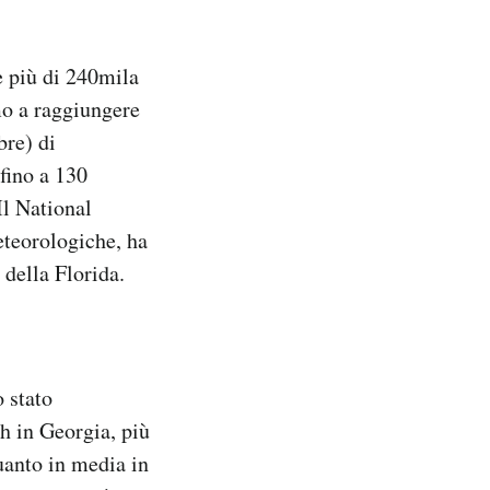
 più di 240mila
mo a raggiungere
bre) di
fino a 130
Il National
eteorologiche, ha
 della Florida.
 stato
h in Georgia, più
uanto in media in