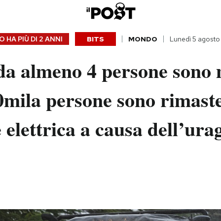
 HA PIÙ DI
2 ANNI
BITS
MONDO
Lunedì 5 agost
da almeno 4 persone sono 
0mila persone sono rimast
 elettrica a causa dell’ura