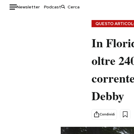
Newsletter
Podcast
Auto
QUESTO ARTICOLO
HOME
In Flori
Italia
Moda
oltre 24
Mondo
Libri
Politica
Consumismi
corrente
Tecnologia
Storie/Idee
Internet
Ok Boomer!
Debby
Scienza
Media
Cultura
Europa
Economia
Altrecose
Condividi
Sport
Mondiali calcio 2026