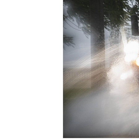
PODCAST
NEWSLETTER
I MIEI PREFERITI
SHOP
CALENDARIO
AREA PERSONALE
Area Personale
Newsletter