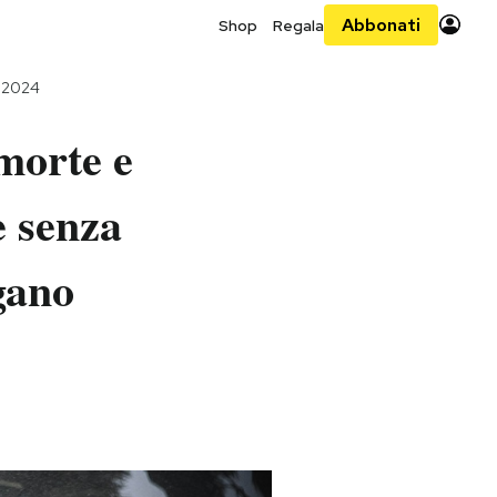
Abbonati
Shop
Regala
o 2024
morte e
e senza
gano