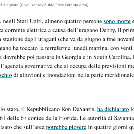
, il 4 agosto (Dave Decker/ZUMA Press Wire via Ansa)
, negli Stati Uniti, almeno quattro persone
sono morte
e
a corrente elettrica a causa dell’uragano Debby, il pri
la stagione degli uragani (che va da giugno a fine novem
gano ha toccato la terraferma lunedì mattina, con venti 
 e dovrebbe poi passare in Georgia e in South Carolina. 
l’agenzia governativa che si occupa delle previsioni m
ischio
di alluvioni e inondazioni nella parte meridionale
llo stato, il Repubblicano Ron DeSantis,
ha dichiarato
lo
1 delle 67 contee della Florida. Le autorità di Savanna
isato che sull’area
potrebbe piovere
in quattro giorni q