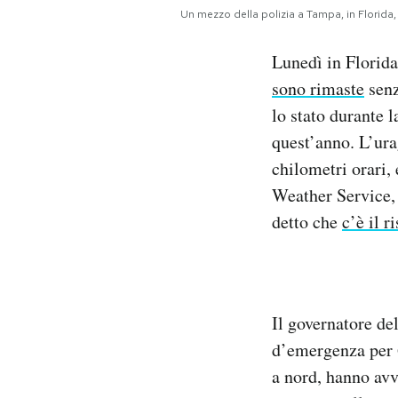
Notifiche mobile
Un mezzo della polizia a Tampa, in Florida
Regala il Post
Lunedì in Florida
Hai bisogno di aiuto?
Esci
sono rimaste
senz
lo stato durante 
quest’anno. L’ura
chilometri orari,
Weather Service, 
detto che
c’è il r
Il governatore de
d’emergenza per 6
a nord, hanno avv