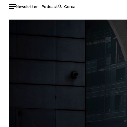
Newsletter
Podcast
Auto
HOME
Italia
Moda
Mondo
Libri
Politica
Consumismi
Tecnologia
Storie/Idee
Internet
Ok Boomer!
Scienza
Media
Cultura
Europa
Economia
Altrecose
Sport
Mondiali calcio 2026