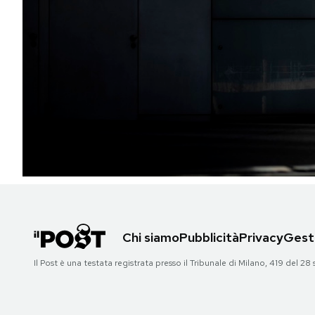
PODCAST
NEWSLETTER
I MIEI PREFERITI
SHOP
CALENDARIO
Chi siamo
Pubblicità
Privacy
Gesti
AREA PERSONALE
Il Post è una testata registrata presso il Tribunale di Milano, 419 del
Area Personale
Newsletter