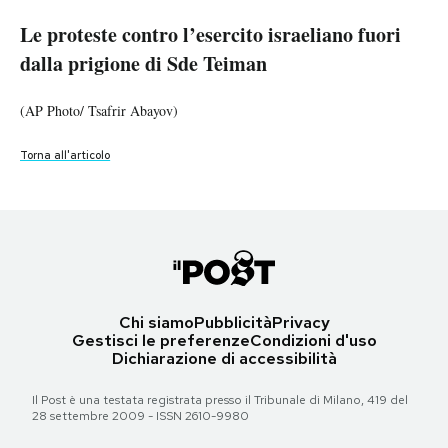
Le proteste contro l’esercito israeliano fuori
Le proteste contro l’esercito israeliano fuori
Le proteste contro l’esercito israeliano fuori
Le proteste contro l’esercito israeliano fuori
Le proteste contro l’esercito israeliano fuori
PODCAST
dalla prigione di Sde Teiman
dalla prigione di Sde Teiman
dalla prigione di Sde Teiman
dalla prigione di Sde Teiman
dalla prigione di Sde Teiman
NEWSLETTER
(AP Photo/ Tsafrir Abayov)
(AP Photo/ Tsafrir Abayov)
(AP Photo/ Tsafrir Abayov)
(AP Photo/ Leo Correa)
(AP Photo/ Tsafrir Abayov)
Torna all'articolo
Torna all'articolo
Torna all'articolo
Torna all'articolo
Torna all'articolo
I MIEI PREFERITI
SHOP
CALENDARIO
Chi siamo
Pubblicità
Privacy
Gestisci le preferenze
Condizioni d'uso
Dichiarazione di accessibilità
AREA PERSONALE
Il Post è una testata registrata presso il Tribunale di Milano, 419 del
Area Personale
28 settembre 2009 - ISSN 2610-9980
Newsletter