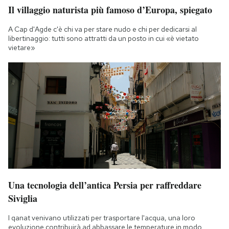
Il villaggio naturista più famoso d’Europa, spiegato
Notifiche mobile
Regala il Post
A Cap d'Agde c'è chi va per stare nudo e chi per dedicarsi al
Hai bisogno di aiuto?
libertinaggio: tutti sono attratti da un posto in cui «è vietato
vietare»
Esci
Una tecnologia dell’antica Persia per raffreddare
Siviglia
I qanat venivano utilizzati per trasportare l'acqua, una loro
evoluzione contribuirà ad abbassare le temperature in modo