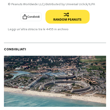
© Peanuts Worldwide LLC/distributed by Universal Uclick/ILPA
PODCAST
Condividi
RANDOM PEANUTS
NEWSLETTER
Leggi un'altra striscia tra le
4455
in archivio
I MIEI PREFERITI
CONSIGLIATI
SHOP
CALENDARIO
AREA PERSONALE
Area Personale
Newsletter