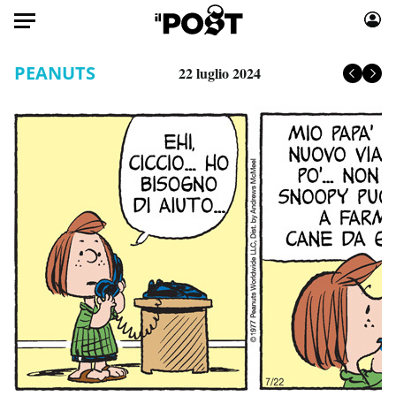
Auto
PEANUTS
22 luglio 2024
HOME
Italia
Moda
Mondo
Libri
Politica
Consumismi
Tecnologia
Storie/Idee
Internet
Ok Boomer!
Scienza
Media
Cultura
Europa
Economia
Altrecose
Sport
Mondiali calcio 2026