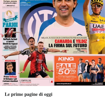
PODCAST
NEWSLETTER
I MIEI PREFERITI
SHOP
CALENDARIO
Le prime pagine di oggi
Le prime pagine di oggi
Le prime pagine di oggi
Le prime pagine di oggi
Le prime pagine di oggi
Le prime pagine di oggi
Le prime pagine di oggi
Le prime pagine di oggi
Le prime pagine di oggi
AREA PERSONALE
Le prime pagine di oggi
Le prime pagine di oggi
Le prime pagine di oggi
Le prime pagine di oggi
Le prime pagine di oggi
Le prime pagine di oggi
Le prime pagine di oggi
Le prime pagine di oggi
Le prime pagine di oggi
Le prime pagine di oggi
Le prime pagine di oggi
Le prime pagine di oggi
Le prime pagine di oggi
Le prime pagine di oggi
Le prime pagine di oggi
Le prime pagine di oggi
Le prime pagine di oggi
Le prime pagine di oggi
Le prime pagine di oggi
Le prime pagine di oggi
Le prime pagine di oggi
Le prime pagine di oggi
Le prime pagine di oggi
Torna all'articolo
Area Personale
Le prime pagine di oggi
Torna all'articolo
Torna all'articolo
Le prime pagine di oggi
Torna all'articolo
Newsletter
Torna all'articolo
Torna all'articolo
Torna all'articolo
Torna all'articolo
Torna all'articolo