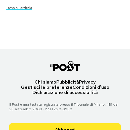
Torna all'articolo
Torna all'articolo
Torna all'articolo
Torna all'articolo
Torna all'articolo
Torna all'articolo
Notifiche mobile
Torna all'articolo
Torna all'articolo
Torna all'articolo
Torna all'articolo
Torna all'articolo
Torna all'articolo
Torna all'articolo
Torna all'articolo
Torna all'articolo
Torna all'articolo
Le prime pagine di oggi
Torna all'articolo
Torna all'articolo
Torna all'articolo
Torna all'articolo
Torna all'articolo
Torna all'articolo
Torna all'articolo
Regala il Post
Torna all'articolo
Torna all'articolo
Hai bisogno di aiuto?
Esci
Torna all'articolo
Chi siamo
Pubblicità
Privacy
Gestisci le preferenze
Condizioni d'uso
Dichiarazione di accessibilità
Il Post è una testata registrata presso il Tribunale di Milano, 419 del
28 settembre 2009 - ISSN 2610-9980
Abbonati