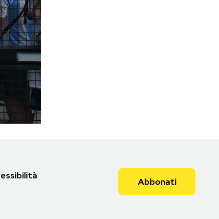
essibilità
Abbonati