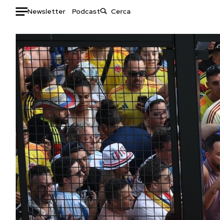
Newsletter
Podcast
Auto
HOME
Italia
Moda
Mondo
Libri
Politica
Consumismi
Tecnologia
Storie/Idee
Internet
Ok Boomer!
Scienza
Media
Cultura
Europa
Economia
Altrecose
Sport
Mondiali calcio 2026