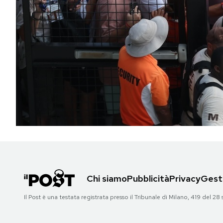
PODCAST
NEWSLETTER
I MIEI PREFERITI
SHOP
CALENDARIO
Chi siamo
Pubblicità
Privacy
Gesti
AREA PERSONALE
Il Post è una testata registrata presso il Tribunale di Milano, 419 del
Area Personale
Newsletter