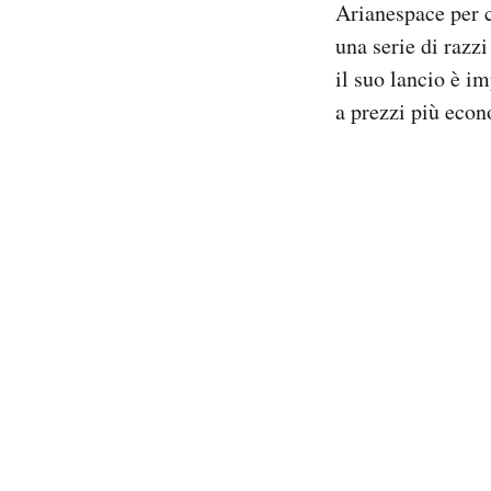
Arianespace per 
Notifiche mobile
una serie di razzi
Regala il Post
il suo lancio è i
Hai bisogno di aiuto?
Esci
a prezzi più econ