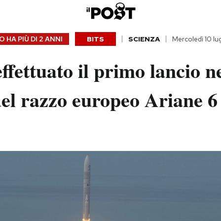
 HA PIÙ DI
2 ANNI
BITS
SCIENZA
Mercoledì 10 lu
effettuato il primo lancio n
el razzo europeo Ariane 6