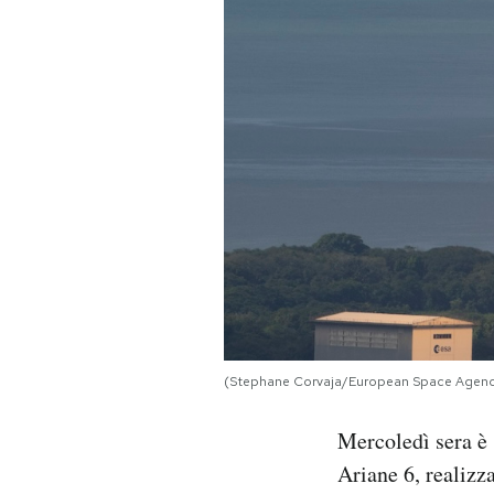
PODCAST
NEWSLETTER
I MIEI PREFERITI
SHOP
CALENDARIO
(Stephane Corvaja/European Space Agenc
AREA PERSONALE
Mercoledì sera è 
Area Personale
Ariane 6, realiz
Newsletter