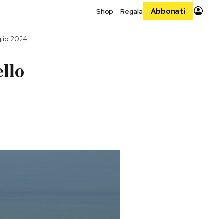
Abbonati
Shop
Regala
glio 2024
ello