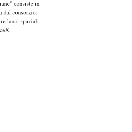
ane” consiste in
ra dal consorzio:
re lanci spaziali
aceX.