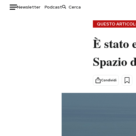
Newsletter
Podcast
Auto
QUESTO ARTICOLO
HOME
È stato 
Italia
Moda
Spazio d
Mondo
Libri
Politica
Consumismi
Tecnologia
Storie/Idee
Condividi
Internet
Ok Boomer!
Scienza
Media
Cultura
Europa
Economia
Altrecose
Sport
Mondiali calcio 2026