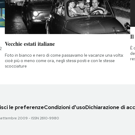
Il
Vecchie estati italiane
È 
2
de
Foto in bianco e nero di come passavamo le vacanze una volta:
re
cioè più o meno come ora, negli stessi posti e con le stesse
scocciature
sci le preferenze
Condizioni d'uso
Dichiarazione di acc
 28 settembre 2009 - ISSN 2610-9980