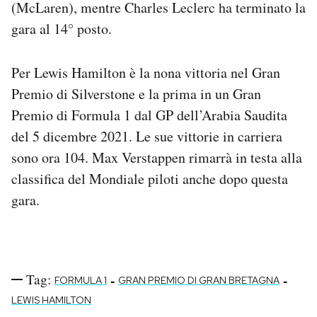
(McLaren), mentre Charles Leclerc ha terminato la
Notifiche mobile
gara al 14° posto.
Regala il Post
Hai bisogno di aiuto?
Esci
Per Lewis Hamilton è la nona vittoria nel Gran
Premio di Silverstone e la prima in un Gran
Premio di Formula 1 dal GP dell’Arabia Saudita
del 5 dicembre 2021. Le sue vittorie in carriera
sono ora 104. Max Verstappen rimarrà in testa alla
classifica del Mondiale piloti anche dopo questa
gara.
Tag:
-
-
FORMULA 1
GRAN PREMIO DI GRAN BRETAGNA
LEWIS HAMILTON