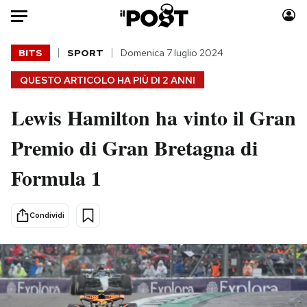
Auto
BITS
SPORT
Domenica 7 luglio 2024
QUESTO ARTICOLO HA PIÙ DI
2 ANNI
HOME
Lewis Hamilton ha vinto il Gran
Italia
Moda
Mondo
Libri
Premio di Gran Bretagna di
Politica
Consumismi
Formula 1
Tecnologia
Storie/Idee
Internet
Ok Boomer!
Scienza
Media
Condividi
Cultura
Europa
Economia
Altrecose
Sport
Mondiali calcio 2026