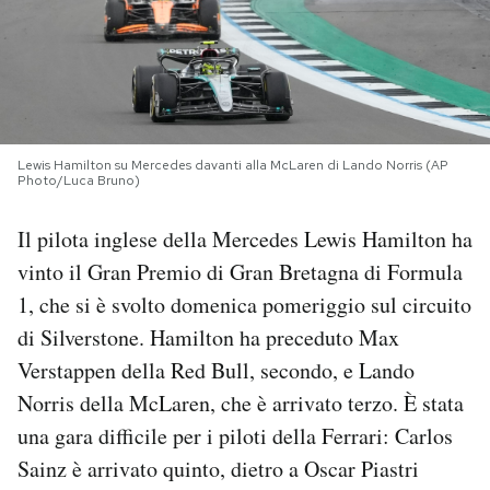
PODCAST
NEWSLETTER
Lewis Hamilton su Mercedes davanti alla McLaren di Lando Norris (AP
Photo/Luca Bruno)
I MIEI PREFERITI
Il pilota inglese della Mercedes Lewis Hamilton ha
SHOP
vinto il Gran Premio di Gran Bretagna di Formula
1, che si è svolto domenica pomeriggio sul circuito
CALENDARIO
di Silverstone. Hamilton ha preceduto Max
Verstappen della Red Bull, secondo, e Lando
Norris della McLaren, che è arrivato terzo. È stata
AREA PERSONALE
una gara difficile per i piloti della Ferrari: Carlos
Area Personale
Sainz è arrivato quinto, dietro a Oscar Piastri
Newsletter