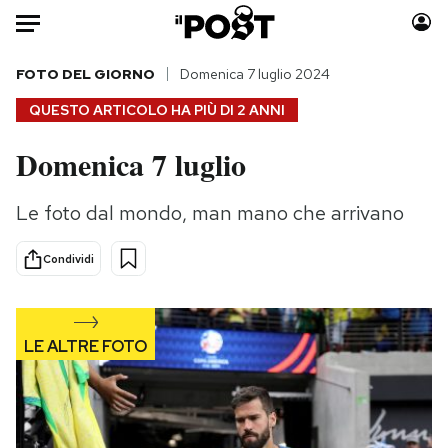
Auto
FOTO DEL GIORNO
Domenica 7 luglio 2024
QUESTO ARTICOLO HA PIÙ DI
2 ANNI
HOME
Domenica 7 luglio
Italia
Moda
Mondo
Libri
Le foto dal mondo, man mano che arrivano
Politica
Consumismi
Tecnologia
Storie/Idee
Condividi
Internet
Ok Boomer!
Scienza
Media
Cultura
Europa
Economia
Altrecose
Sport
Mondiali calcio 2026