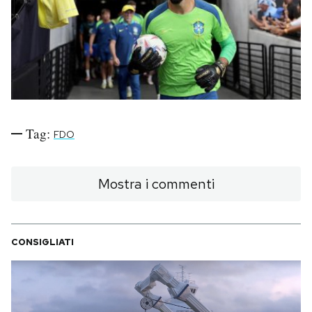
PODCAST
NEWSLETTER
I MIEI PREFERITI
Tag:
FDO
SHOP
Mostra i commenti
CALENDARIO
CONSIGLIATI
AREA PERSONALE
Area Personale
Newsletter