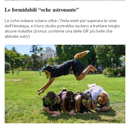
Notifiche mobile
Le formidabili “oche astronaute”
Regala il Post
Hai bisogno di aiuto?
Le oche indiane volano oltre i 7mila metri per superare le cime
dell'Himalaya, e il loro studio potrebbe aiutarci a trattare meglio
Esci
alcune malattie (bonus: contiene una delle GIF più belle che
abbiate visto)