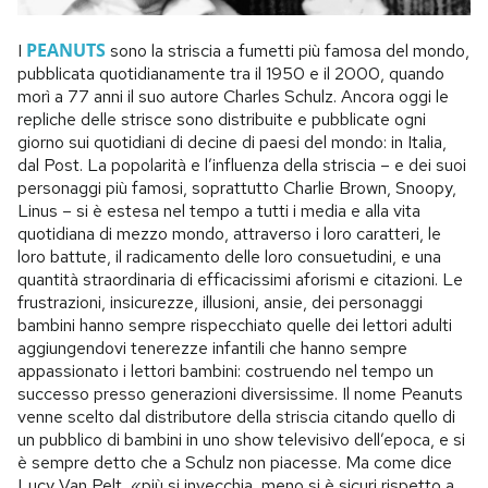
PEANUTS
I
sono la striscia a fumetti più famosa del mondo,
pubblicata quotidianamente tra il 1950 e il 2000, quando
morì a 77 anni il suo autore Charles Schulz. Ancora oggi le
repliche delle strisce sono distribuite e pubblicate ogni
giorno sui quotidiani di decine di paesi del mondo: in Italia,
dal Post. La popolarità e l’influenza della striscia – e dei suoi
personaggi più famosi, soprattutto Charlie Brown, Snoopy,
Linus – si è estesa nel tempo a tutti i media e alla vita
quotidiana di mezzo mondo, attraverso i loro caratteri, le
loro battute, il radicamento delle loro consuetudini, e una
quantità straordinaria di efficacissimi aforismi e citazioni. Le
frustrazioni, insicurezze, illusioni, ansie, dei personaggi
bambini hanno sempre rispecchiato quelle dei lettori adulti
aggiungendovi tenerezze infantili che hanno sempre
appassionato i lettori bambini: costruendo nel tempo un
successo presso generazioni diversissime. Il nome Peanuts
venne scelto dal distributore della striscia citando quello di
un pubblico di bambini in uno show televisivo dell’epoca, e si
è sempre detto che a Schulz non piacesse. Ma come dice
Lucy Van Pelt, «più si invecchia, meno si è sicuri rispetto a