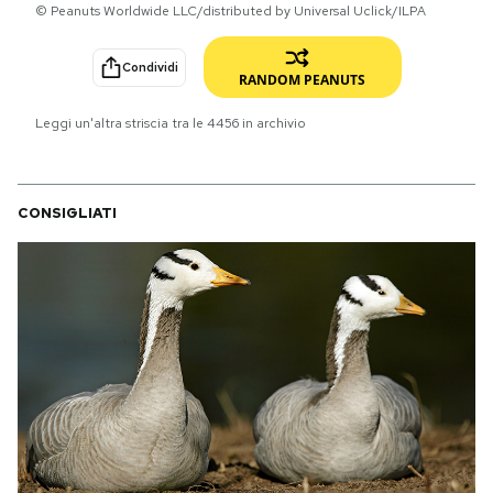
© Peanuts Worldwide LLC/distributed by Universal Uclick/ILPA
PODCAST
Condividi
RANDOM PEANUTS
NEWSLETTER
Leggi un'altra striscia tra le
4456
in archivio
I MIEI PREFERITI
CONSIGLIATI
SHOP
CALENDARIO
AREA PERSONALE
Area Personale
Newsletter