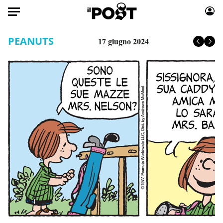
Auto
PEANUTS
17 giugno 2024
HOME
Italia
Moda
Mondo
Libri
Politica
Consumismi
Tecnologia
Storie/Idee
Internet
Ok Boomer!
Scienza
Media
Cultura
Europa
Economia
Altrecose
Sport
Mondiali calcio 2026