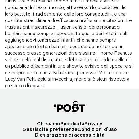
Linus – si è estesa nel tempo a tutti i media e alla vita
quotidiana di mezzo mondo, attraverso i loro caratteri, le
loro battute, il radicamento delle loro consuetudini, e una
quantità straordinaria di efficacissimi aforismi e citazioni. Le
frustrazioni, insicurezze, illusioni, ansie, dei personaggi
bambini hanno sempre rispecchiato quelle dei lettori adulti
aggiungendovi tenerezze infantili che hanno sempre
appassionato i lettori bambini: costruendo nel tempo un
successo presso generazioni diversissime. Il nome Peanuts
venne scelto dal distributore della striscia citando quello di
un pubblico di bambini in uno show televisivo dell’epoca, e si
è sempre detto che a Schulz non piacesse. Ma come dice
Lucy Van Pelt, «più si invecchia, meno si è sicuri rispetto a
un sacco di cose».
Chi siamo
Pubblicità
Privacy
Gestisci le preferenze
Condizioni d'uso
Dichiarazione di accessibilità