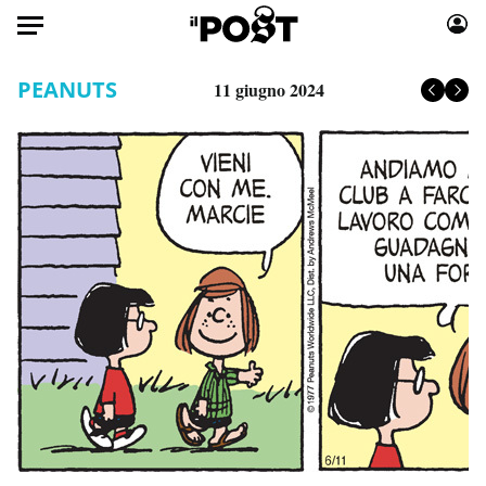
Auto
PEANUTS
11 giugno 2024
HOME
Italia
Moda
Mondo
Libri
Politica
Consumismi
Tecnologia
Storie/Idee
Internet
Ok Boomer!
Scienza
Media
Cultura
Europa
Economia
Altrecose
Sport
Mondiali calcio 2026