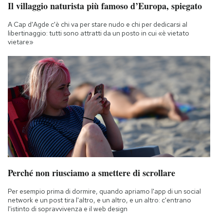
Il villaggio naturista più famoso d’Europa, spiegato
Notifiche mobile
Regala il Post
A Cap d'Agde c'è chi va per stare nudo e chi per dedicarsi al
Hai bisogno di aiuto?
libertinaggio: tutti sono attratti da un posto in cui «è vietato
vietare»
Esci
Perché non riusciamo a smettere di scrollare
Per esempio prima di dormire, quando apriamo l'app di un social
network e un post tira l'altro, e un altro, e un altro: c'entrano
l'istinto di sopravvivenza e il web design