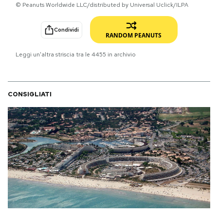
© Peanuts Worldwide LLC/distributed by Universal Uclick/ILPA
PODCAST
Condividi
RANDOM PEANUTS
NEWSLETTER
Leggi un'altra striscia tra le
4455
in archivio
I MIEI PREFERITI
CONSIGLIATI
SHOP
CALENDARIO
AREA PERSONALE
Area Personale
Newsletter