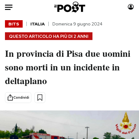
Auto
BITS
ITALIA
Domenica 9 giugno 2024
QUESTO ARTICOLO HA PIÙ DI
2 ANNI
HOME
In provincia di Pisa due uomini
Italia
Moda
Mondo
Libri
sono morti in un incidente in
Politica
Consumismi
deltaplano
Tecnologia
Storie/Idee
Internet
Ok Boomer!
Scienza
Media
Condividi
Cultura
Europa
Economia
Altrecose
Sport
Mondiali calcio 2026