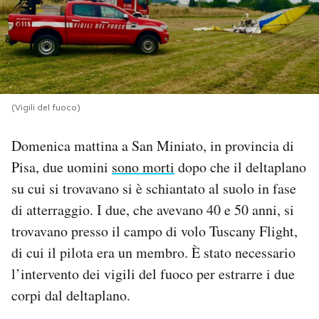
PODCAST
NEWSLETTER
(Vigili del fuoco)
I MIEI PREFERITI
Domenica mattina a San Miniato, in provincia di
Pisa, due uomini
sono morti
dopo che il deltaplano
SHOP
su cui si trovavano si è schiantato al suolo in fase
di atterraggio. I due, che avevano 40 e 50 anni, si
CALENDARIO
trovavano presso il campo di volo Tuscany Flight,
di cui il pilota era un membro. È stato necessario
AREA PERSONALE
l’intervento dei vigili del fuoco per estrarre i due
corpi dal deltaplano.
Area Personale
Newsletter