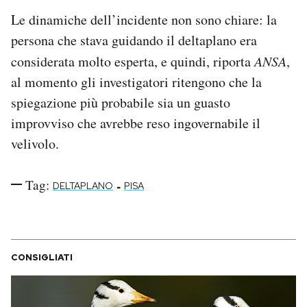
Notifiche mobile
Le dinamiche dell’incidente non sono chiare: la
Regala il Post
persona che stava guidando il deltaplano era
Hai bisogno di aiuto?
considerata molto esperta, e quindi, riporta
ANSA
,
Esci
al momento gli investigatori ritengono che la
spiegazione più probabile sia un guasto
improvviso che avrebbe reso ingovernabile il
velivolo.
Tag:
-
DELTAPLANO
PISA
CONSIGLIATI