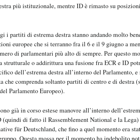
estra più istituzionale, mentre ID è rimasto su posizioni
i i partiti di estrema destra stanno andando molto bene
zioni europee che si terranno fra il 6 e il 9 giugno a me
mero di parlamentari più alto di sempre. Per questo mo
a strutturale o addirittura una fusione fra ECR e ID po
cifico dell’estrema destra all’interno del Parlamento, e
 che comprenda soltanto partiti di centro e di destra (
a del Parlamento Europeo).
ono già in corso estese manovre all’interno dell’estrem
 (quindi di fatto il Rassemblement National e la Lega)
ative für Deutschland, che fino a quel momento era stato
l gruppo. Questa mossa per il momento ha indebolito no