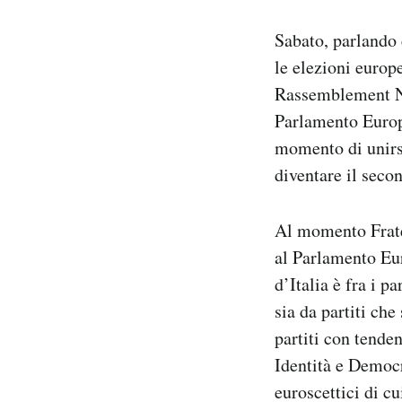
Notifiche mobile
Sabato, parlando
Regala il Post
Hai bisogno di aiuto?
le elezioni europe
Esci
Rassemblement N
Parlamento Europ
momento di unirsi
diventare il sec
Al momento Fratel
al Parlamento Eur
d’Italia è fra i p
sia da partiti che
partiti con tende
Identità e Democr
euroscettici di c