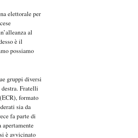
a elettorale per
ncese
n’alleanza al
esso è il
ciamo possiamo
ue gruppi diversi
destra. Fratelli
i (ECR), formato
derati sia da
ece fa parte di
ra apertamente
si è avvicinato