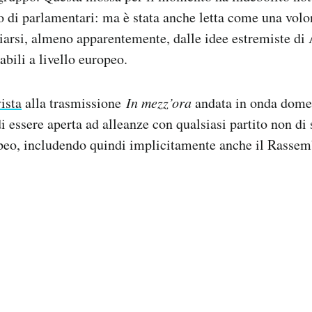
 di parlamentari: ma è stata anche letta come una volont
iarsi, almeno apparentemente, dalle idee estremiste di 
abili a livello europeo.
ista
alla trasmissione
In mezz’ora
andata in onda domen
 essere aperta ad alleanze con qualsiasi partito non di s
eo, includendo quindi implicitamente anche il Rasse