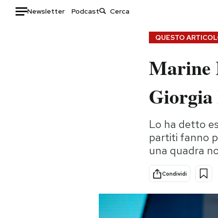
Newsletter
Podcast
Auto
QUESTO ARTICOLO
Marine 
HOME
Italia
Moda
Giorgia
Mondo
Libri
Politica
Consumismi
Lo ha detto es
Tecnologia
Storie/Idee
partiti fanno 
Internet
Ok Boomer!
una quadra non
Scienza
Media
Cultura
Europa
Condividi
Economia
Altrecose
Sport
Mondiali calcio 2026