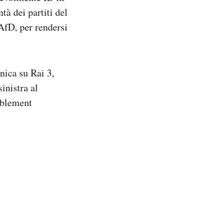
à dei partiti del
AfD, per rendersi
ica su Rai 3,
inistra al
mblement