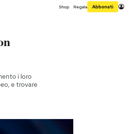
Abbonati
Shop
Regala
on
ento i loro
eo, e trovare