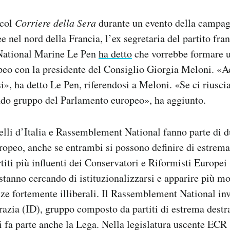
 col
Corriere della Sera
durante un evento della campagn
e nel nord della Francia, l’ex segretaria del partito fra
ational Marine Le Pen
ha detto
che vorrebbe formare u
eo con la presidente del Consiglio Giorgia Meloni. «Ad
», ha detto Le Pen, riferendosi a Meloni. «Se ci rius
ondo gruppo del Parlamento europeo», ha aggiunto.
li d’Italia e Rassemblement National fanno parte di d
opeo, anche se entrambi si possono definire di estrema 
artiti più influenti dei Conservatori e Riformisti Europe
 stanno cercando di istituzionalizzarsi e apparire più mo
nze fortemente illiberali. Il Rassemblement National inv
azia (ID), gruppo composto da partiti di estrema dest
ui fa parte anche la Lega. Nella legislatura uscente ECR 