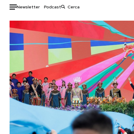
Newsletter
Podcast
Auto
HOME
Italia
Moda
Mondo
Libri
Politica
Consumismi
Tecnologia
Storie/Idee
Internet
Ok Boomer!
Scienza
Media
Cultura
Europa
Economia
Altrecose
Sport
Mondiali calcio 2026