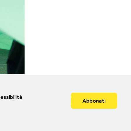
Torna all'articolo
essibilità
Abbonati