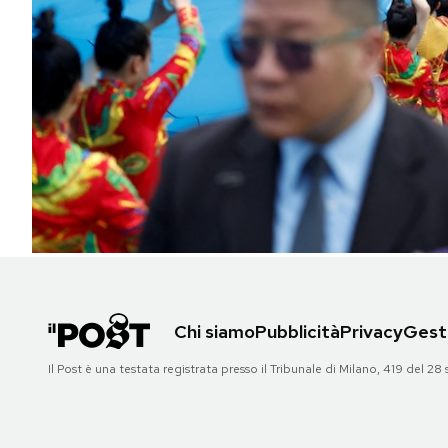
PODCAST
NEWSLETTER
I MIEI PREFERITI
SHOP
CALENDARIO
Chi siamo
Pubblicità
Privacy
Gesti
AREA PERSONALE
Il Post è una testata registrata presso il Tribunale di Milano, 419 del
Area Personale
Newsletter