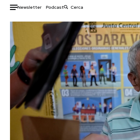
Newsletter
Podcast
Auto
HOME
Italia
Moda
Mondo
Libri
Politica
Consumismi
Tecnologia
Storie/Idee
Internet
Ok Boomer!
Scienza
Media
Cultura
Europa
Economia
Altrecose
Sport
Mondiali calcio 2026