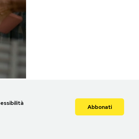
Torna all'articolo
essibilità
Abbonati