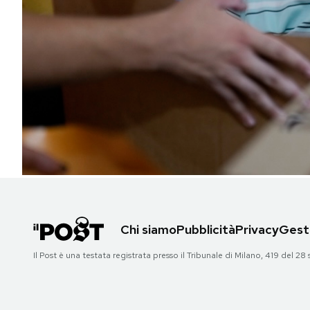
PODCAST
NEWSLETTER
I MIEI PREFERITI
SHOP
CALENDARIO
Chi siamo
Pubblicità
Privacy
Gesti
AREA PERSONALE
Il Post è una testata registrata presso il Tribunale di Milano, 419 del
Area Personale
Newsletter