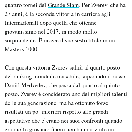
quattro tornei del
Grande Slam
. Per Zverev, che ha
Notifiche mobile
Regala il Post
27 anni, è la seconda vittoria in carriera agli
Hai bisogno di aiuto?
Internazionali dopo quella che ottenne
Esci
giovanissimo nel 2017, in modo molto
sorprendente. È invece il suo sesto titolo in un
Masters 1000.
Con questa vittoria Zverev salirà al quarto posto
del ranking mondiale maschile, superando il russo
Daniil Medvedev, che passa dal quarto al quinto
posto. Zverev è considerato uno dei migliori talenti
della sua generazione, ma ha ottenuto forse
risultati un po’ inferiori rispetto alle grandi
aspettative che c’erano nei suoi confronti quando
era molto giovane: finora non ha mai vinto un