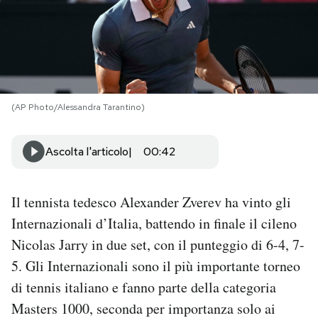
PODCAST
NEWSLETTER
(AP Photo/Alessandra Tarantino)
I MIEI PREFERITI
Ascolta l'articolo
00:42
SHOP
Il tennista tedesco Alexander Zverev ha vinto gli
CALENDARIO
Internazionali d’Italia, battendo in finale il cileno
Nicolas Jarry in due set, con il punteggio di 6-4, 7-
AREA PERSONALE
5. Gli Internazionali sono il più importante torneo
di tennis italiano e fanno parte della categoria
Area Personale
Masters 1000, seconda per importanza solo ai
Newsletter