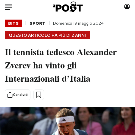
Auto
BITS
SPORT
Domenica 19 maggio 2024
QUESTO ARTICOLO HA PIÙ DI
2 ANNI
HOME
Il tennista tedesco Alexander
Italia
Moda
Mondo
Libri
Zverev ha vinto gli
Politica
Consumismi
Internazionali d’Italia
Tecnologia
Storie/Idee
Internet
Ok Boomer!
Scienza
Media
Condividi
Cultura
Europa
Economia
Altrecose
Sport
Mondiali calcio 2026