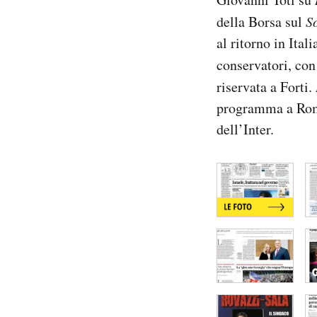
Notifiche mobile
della Borsa sul
S
Regala il Post
al ritorno in Itali
Hai bisogno di aiuto?
conservatori, con 
Esci
riservata a Forti.
programma a Roma,
dell’Inter.