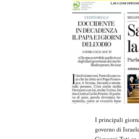
PODCAST
NEWSLETTER
I MIEI PREFERITI
SHOP
CALENDARIO
AREA PERSONALE
I principali giorn
Area Personale
governo di Israel
Newsletter
Giovanni Toti su