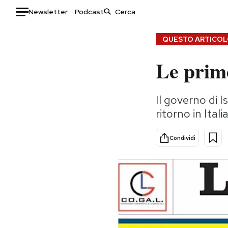
Newsletter
Podcast
Auto
QUESTO ARTICOLO
Le prime
HOME
Italia
Moda
Il governo di Is
Mondo
Libri
ritorno in Itali
Politica
Consumismi
Tecnologia
Storie/Idee
Condividi
Internet
Ok Boomer!
Scienza
Media
Cultura
Europa
Economia
Altrecose
Sport
Mondiali calcio 2026