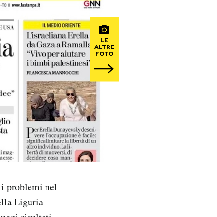
LE
ALTRE
FOTO
ili problemi nel
ella Liguria
buoni risultati