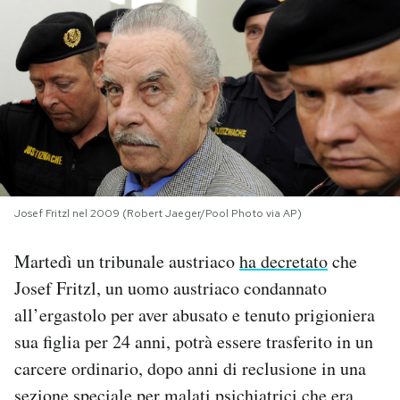
PODCAST
NEWSLETTER
I MIEI PREFERITI
SHOP
Josef Fritzl nel 2009 (Robert Jaeger/Pool Photo via AP)
Martedì un tribunale austriaco
ha decretato
che
CALENDARIO
Josef Fritzl, un uomo austriaco condannato
all’ergastolo per aver abusato e tenuto prigioniera
AREA PERSONALE
sua figlia per 24 anni, potrà essere trasferito in un
carcere ordinario, dopo anni di reclusione in una
Area Personale
Newsletter
sezione speciale per malati psichiatrici che era