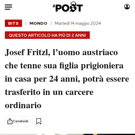
Auto
BITS
MONDO
Martedì 14 maggio 2024
QUESTO ARTICOLO HA PIÙ DI
2 ANNI
HOME
Josef Fritzl, l’uomo austriaco
Italia
Moda
Mondo
Libri
che tenne sua figlia prigioniera
Politica
Consumismi
in casa per 24 anni, potrà essere
Tecnologia
Storie/Idee
Internet
Ok Boomer!
trasferito in un carcere
Scienza
Media
ordinario
Cultura
Europa
Economia
Altrecose
Sport
Mondiali calcio 2026
Condividi