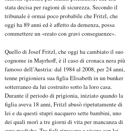
Notifiche mobile
stata decisa per ragioni di sicurezza. Secondo il
Regala il Post
tribunale è ormai poco probabile che Fritzl, che
Hai bisogno di aiuto?
oggi ha 89 anni ed è affetto da demenza, possa
Esci
commettere un «reato con gravi conseguenze».
Quello di Josef Fritzl, che oggi ha cambiato il suo
cognome in Mayrhoff, è il caso di cronaca nera più
famoso dell’Austria: dal 1984 al 2008, per 24 anni,
tenne prigioniera sua figlia Elisabeth in un bunker
sotterraneo da lui costruito sotto la loro casa.
Durante il periodo di prigionia, iniziato quando la
figlia aveva 18 anni, Fritzl abusò ripetutamente di
lei e da questi stupri nacquero sette bambini, uno
dei quali morì a tre giorni di vita per mancanza di
cure mediche. Tre figli rimasero a vivere con lei