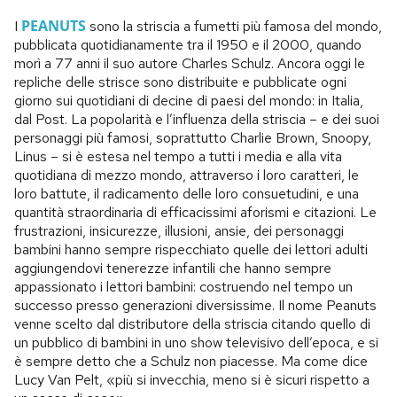
PEANUTS
I
sono la striscia a fumetti più famosa del mondo,
pubblicata quotidianamente tra il 1950 e il 2000, quando
morì a 77 anni il suo autore Charles Schulz. Ancora oggi le
repliche delle strisce sono distribuite e pubblicate ogni
giorno sui quotidiani di decine di paesi del mondo: in Italia,
dal Post. La popolarità e l’influenza della striscia – e dei suoi
personaggi più famosi, soprattutto Charlie Brown, Snoopy,
Linus – si è estesa nel tempo a tutti i media e alla vita
quotidiana di mezzo mondo, attraverso i loro caratteri, le
loro battute, il radicamento delle loro consuetudini, e una
quantità straordinaria di efficacissimi aforismi e citazioni. Le
frustrazioni, insicurezze, illusioni, ansie, dei personaggi
bambini hanno sempre rispecchiato quelle dei lettori adulti
aggiungendovi tenerezze infantili che hanno sempre
appassionato i lettori bambini: costruendo nel tempo un
successo presso generazioni diversissime. Il nome Peanuts
venne scelto dal distributore della striscia citando quello di
un pubblico di bambini in uno show televisivo dell’epoca, e si
è sempre detto che a Schulz non piacesse. Ma come dice
Lucy Van Pelt, «più si invecchia, meno si è sicuri rispetto a