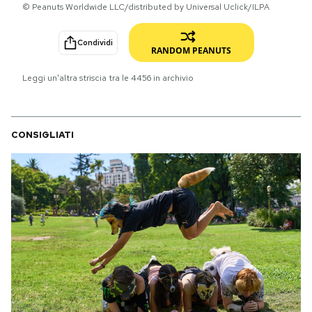
© Peanuts Worldwide LLC/distributed by Universal Uclick/ILPA
PODCAST
Condividi
RANDOM PEANUTS
NEWSLETTER
Leggi un'altra striscia tra le
4456
in archivio
I MIEI PREFERITI
CONSIGLIATI
SHOP
CALENDARIO
AREA PERSONALE
Area Personale
Newsletter