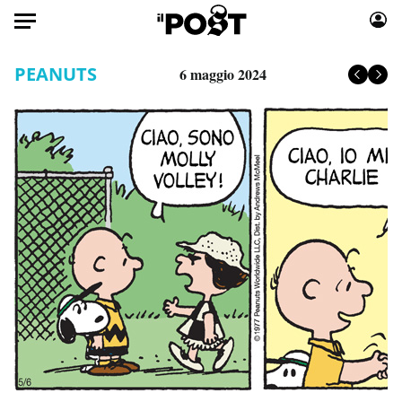
Auto
PEANUTS
6 maggio 2024
HOME
Italia
Moda
Mondo
Libri
Politica
Consumismi
Tecnologia
Storie/Idee
Internet
Ok Boomer!
Scienza
Media
Cultura
Europa
Economia
Altrecose
Sport
Mondiali calcio 2026