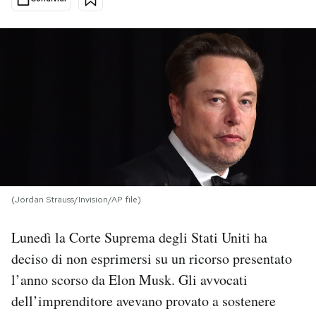
PODCAST
NEWSLETTER
I MIEI PREFERITI
SHOP
(Jordan Strauss/Invision/AP file)
CALENDARIO
Lunedì la Corte Suprema degli Stati Uniti ha
deciso di non esprimersi su un ricorso presentato
AREA PERSONALE
l’anno scorso da Elon Musk. Gli avvocati
Area Personale
dell’imprenditore avevano provato a sostenere
Newsletter