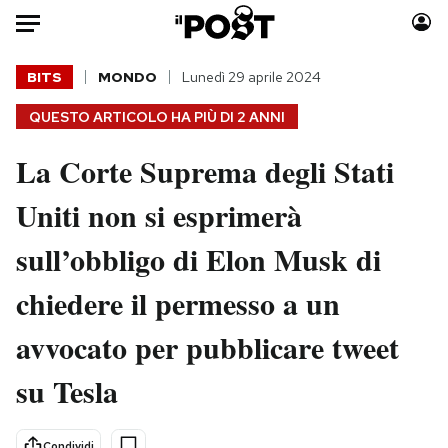
Auto
BITS
MONDO
Lunedì 29 aprile 2024
QUESTO ARTICOLO HA PIÙ DI
2 ANNI
HOME
La Corte Suprema degli Stati
Italia
Moda
Mondo
Libri
Uniti non si esprimerà
Politica
Consumismi
sull’obbligo di Elon Musk di
Tecnologia
Storie/Idee
Internet
Ok Boomer!
chiedere il permesso a un
Scienza
Media
avvocato per pubblicare tweet
Cultura
Europa
Economia
Altrecose
su Tesla
Sport
Mondiali calcio 2026
Condividi