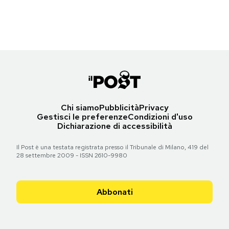
Torna all'articolo
Notifiche mobile
Torna all'articolo
Regala il Post
Torna all'articolo
Hai bisogno di aiuto?
Esci
Chi siamo
Pubblicità
Privacy
Gestisci le preferenze
Condizioni d'uso
Dichiarazione di accessibilità
Il Post è una testata registrata presso il Tribunale di Milano, 419 del
28 settembre 2009 - ISSN 2610-9980
Abbonati