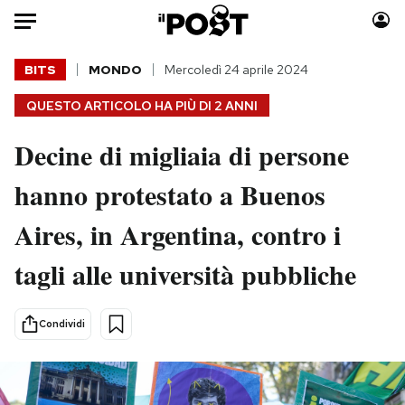
Auto
BITS
MONDO
Mercoledì 24 aprile 2024
QUESTO ARTICOLO HA PIÙ DI
2 ANNI
HOME
Decine di migliaia di persone
Italia
Moda
Mondo
Libri
hanno protestato a Buenos
Politica
Consumismi
Aires, in Argentina, contro i
Tecnologia
Storie/Idee
Internet
Ok Boomer!
tagli alle università pubbliche
Scienza
Media
Cultura
Europa
Condividi
Economia
Altrecose
Sport
Mondiali calcio 2026