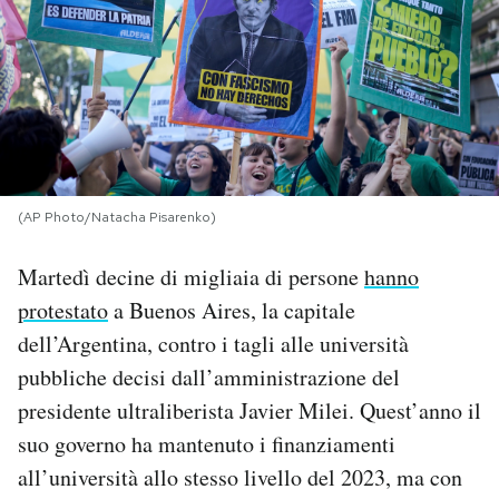
PODCAST
NEWSLETTER
I MIEI PREFERITI
(AP Photo/Natacha Pisarenko)
SHOP
Martedì decine di migliaia di persone
hanno
protestato
a Buenos Aires, la capitale
CALENDARIO
dell’Argentina, contro i tagli alle università
pubbliche decisi dall’amministrazione del
presidente ultraliberista Javier Milei. Quest’anno il
AREA PERSONALE
suo governo ha mantenuto i finanziamenti
Area Personale
all’università allo stesso livello del 2023, ma con
Newsletter