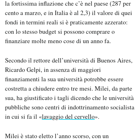
la fortissima inflazione che c’è nel paese (287 per
Notifiche mobile
cento a marzo, e in Italia è al 2,3) il valore di quei
Regala il Post
fondi in termini reali si è praticamente azzerato:
Hai bisogno di aiuto?
Esci
con lo stesso budget si possono comprare o
finanziare molte meno cose di un anno fa.
Secondo il rettore dell’università di Buenos Aires,
Ricardo Gelpi, in assenza di maggiori
finanziamenti la sua università potrebbe essere
costretta a chiudere entro tre mesi. Milei, da parte
sua, ha giustificato i tagli dicendo che le università
pubbliche sono centri di indottrinamento socialista
in cui si fa il «
lavaggio del cervello
».
Milei è stato eletto l’anno scorso, con un